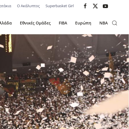
ατάκια
Ο Ακάλυπτος
Superbasket Girl
λλάδα
Εθνικές Ομάδες
FIBA
Ευρώπη
NBA