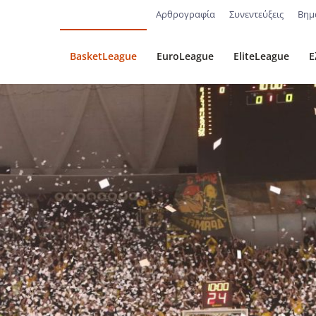
Αρθρογραφία
Συνεντεύξεις
Βημ
BasketLeague
EuroLeague
EliteLeague
Ε