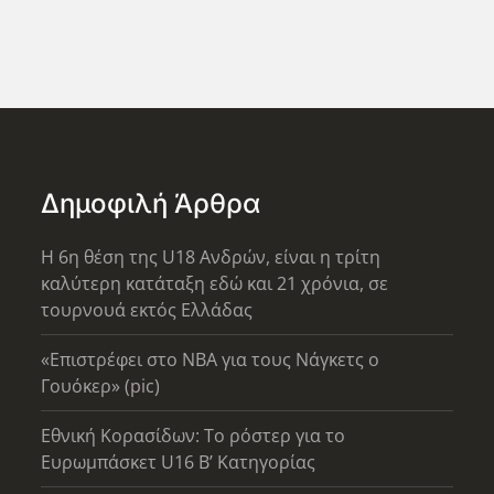
Δημοφιλή Άρθρα
Η 6η θέση της U18 Ανδρών, είναι η τρίτη
καλύτερη κατάταξη εδώ και 21 χρόνια, σε
τουρνουά εκτός Ελλάδας
«Επιστρέφει στο ΝΒΑ για τους Νάγκετς ο
Γουόκερ» (pic)
Εθνική Κορασίδων: Το ρόστερ για το
Ευρωμπάσκετ U16 B’ Κατηγορίας