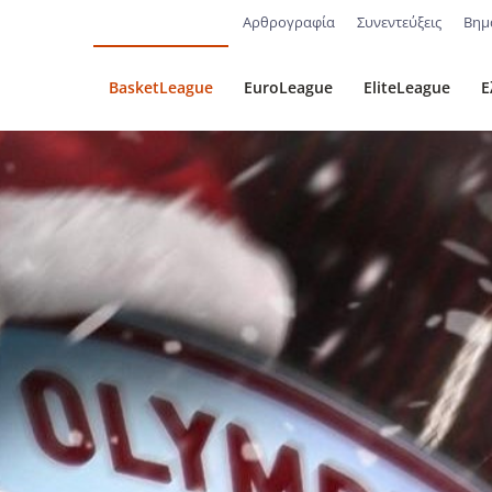
Αρθρογραφία
Συνεντεύξεις
Βημ
BasketLeague
EuroLeague
EliteLeague
Ε