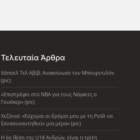
Τελευταία Άρθρα
Χάποελ Τελ Αβίβ: Ανακοίνωσε τον Μπουρντιλόν
(pic)
«Επιστρέφει στο ΝΒΑ για τους Νάγκετς ο
Γουόκερ» (pic)
Χεζόνια: «Εύχομαι οι δρόμοι μου με τη Ρεάλ να
ξανασυναντηθούν μια μέρα» (pic)
Η 6η θέση της U18 Ανδρών, είναι η τρίτη