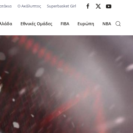
ατάκια
Ο Ακάλυπτος
Superbasket Girl
λλάδα
Εθνικές Ομάδες
FIBA
Ευρώπη
NBA