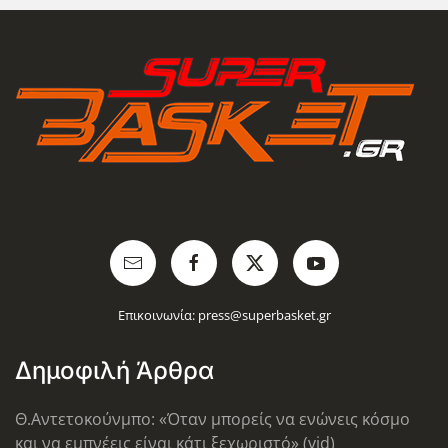
Επικοινωνία:
press@superbasket.gr
Δημοφιλή Άρθρα
Θ.Αντετοκούνμπο: «Όταν μπορείς να ενώνεις κόσμο
και να εμπνέεις είναι κάτι ξεχωριστό» (vid)