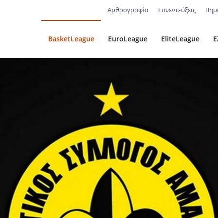
Αρθρογραφία
Συνεντεύξεις
Βημ
BasketLeague
EuroLeague
EliteLeague
Ε