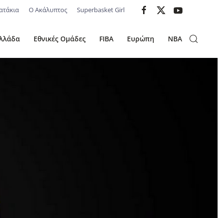
ατάκια
Ο Ακάλυπτος
Superbasket Girl
λλάδα
Εθνικές Ομάδες
FIBA
Ευρώπη
NBA