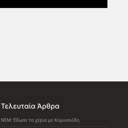
Τελευταία Άρθρα
ΝΕΜ: Έδωσε τα χέρια με Κομνιανίδη