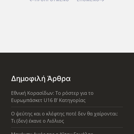
Δημοφιλή Άρθρα
Εθνική Κορασίδων: Το ρόστερ για το
Ευρωμπάσκετ U16 B’ Κατηγορίας
Ο ψεύτης και ο κλέφτης ποτέ δεν θα χαίρονται:
Τι (δεν) έκανε ο Λιόλιος