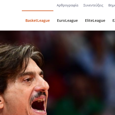
Αρθρογραφία
Συνεντεύξεις
Βημ
BasketLeague
EuroLeague
EliteLeague
Ε