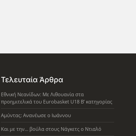
Τελευταία Άρθρα
Εθνική Νεανίδων: Με Λιθουανία στα
προημιτελικά του Eurobasket U18 Β’ κατηγορίας
Αμύντας: Ανανέωσε ο Ιωάννου
Και με την… βούλα στους Νάγκετς ο Ντιαλό