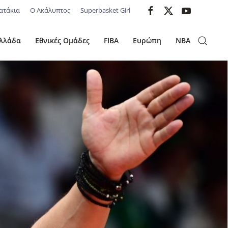
ατάκια
Ο Ακάλυπτος
Superbasket Girl
λλάδα
Εθνικές Ομάδες
FIBA
Ευρώπη
NBA