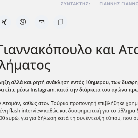
ΣΥΝΤΆΚΤΗΣ:
ΓΙΆΝΝΗΣ ΓΙΑΝΝ
Γιαννακόπουλο και Ατ
λήματος
ληξη αλλά και ρητή ανάκληση εντός 10ημερου, των δυσφ
σα είπε μέσω Instagram
, κατά την διάρκεια του αγώνα πρ
ίν Αταμάν, καθώς στον Τούρκο προπονητή επιβλήθηκε χρημ
νη flash interview καθώς και δυσφημιστική για το άθλη
000 ευρώ, για για δήλωση κατά τη συνέντευξη τύπου, που 