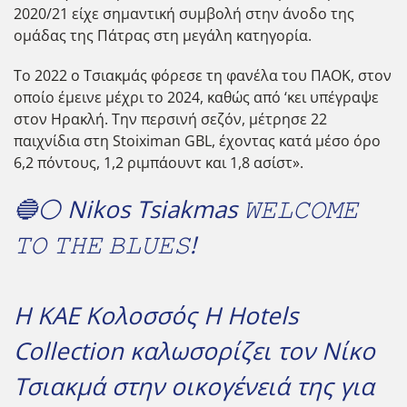
2020/21 είχε σημαντική συμβολή στην άνοδο της
ομάδας της Πάτρας στη μεγάλη κατηγορία.
Το 2022 ο Τσιακμάς φόρεσε τη φανέλα του ΠΑΟΚ, στον
οποίο έμεινε μέχρι το 2024, καθώς από ‘κει υπέγραψε
στον Ηρακλή. Την περσινή σεζόν, μέτρησε 22
παιχνίδια στη Stoiximan GBL, έχοντας κατά μέσο όρο
6,2 πόντους, 1,2 ριμπάουντ και 1,8 ασίστ».
🔵⚪️ Nikos Tsiakmas 𝚆𝙴𝙻𝙲𝙾𝙼𝙴
𝚃𝙾 𝚃𝙷𝙴 𝙱𝙻𝚄𝙴𝚂!
Η ΚΑΕ Κολοσσός H Hotels
Collection καλωσορίζει τον Νίκο
Τσιακμά στην οικογένειά της για