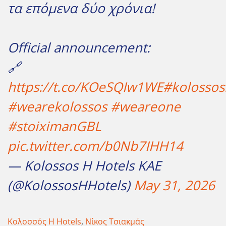
τα επόμενα δύο χρόνια!
Official announcement:
🔗
https://t.co/KOeSQIw1WE
#kolossos
#wearekolossos
#weareone
#stoiximanGBL
pic.twitter.com/b0Nb7IHH14
— Kolossos H Hotels ΚΑΕ
(@KolossosHHotels)
May 31, 2026
Κολοσσός H Hotels
,
Νίκος Τσιακμάς