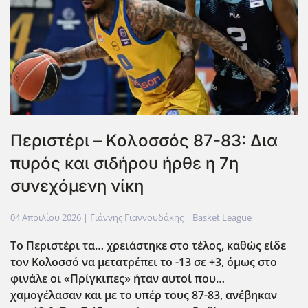
Περιστέρι – Κολοσσός 87-83: Δια
πυρός και σιδήρου ήρθε η 7η
συνεχόμενη νίκη
04 Απριλίου 2026
| Γιάννης Γιαννουδάκης |
Basket League
Το Περιστέρι τα… χρειάστηκε στο τέλος, καθώς είδε
τον Κολοσσό να μετατρέπει το -13 σε +3, όμως στο
φινάλε οι «Πρίγκιπες» ήταν αυτοί που…
χαμογέλασαν και με το υπέρ τους 87-83, ανέβηκαν