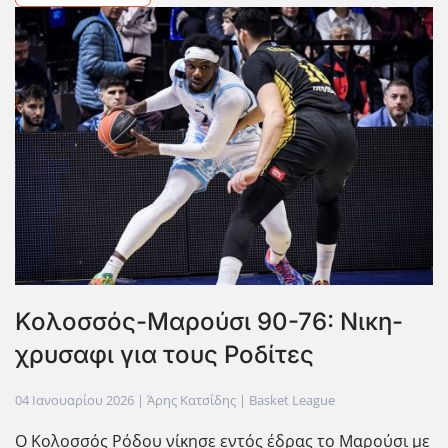
Κολοσσός-Μαρούσι 90-76: Νικη-
χρυσαφι για τους Ροδίτες
04 Ιανουαρίου 2026
| Άρης Κατσίδης |
Basket League
Ο Κολοσσός Ρόδου νίκησε εντός έδρας το Μαρούσι με