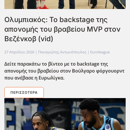
Ολυμπιακός: Το backstage της
απονομής του βραβείου MVP στον
Βεζένκοβ (vid)
27 Απριλίου 2026
| Παναγιώτης Αντωνόπουλος |
Euroleague
Δείτε παρακάτω το βίντεο με το backstage της
απονομής του βραβείου στον Βούλγαρο φόργουορντ
που ανέβασε η Ευρωλίγκα.
ΠΕΡΙΣΣΌΤΕΡΑ