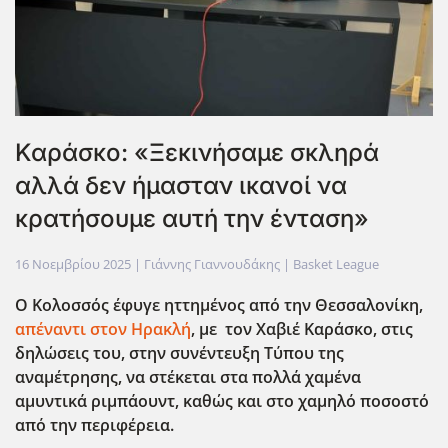
Καράσκο: «Ξεκινήσαμε σκληρά
αλλά δεν ήμασταν ικανοί να
κρατήσουμε αυτή την ένταση»
16 Νοεμβρίου 2025
| Γιάννης Γιαννουδάκης |
Basket League
Ο Κολοσσός έφυγε ηττημένος από την Θεσσαλονίκη,
απέναντι στον Ηρακλή
, με τον Χαβιέ Καράσκο, στις
δηλώσεις του, στην συνέντευξη Τύπου της
αναμέτρησης, να στέκεται στα πολλά χαμένα
αμυντικά ριμπάουντ, καθώς και στο χαμηλό ποσοστό
από την περιφέρεια.