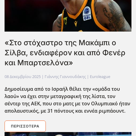
«Στο στόχαστρο της Μακάμπι ο
Σίλβα, ενδιαφέρον και από Φενέρ
και Μπαρτσελόνα»
08 Δεκεμβρίου 2025
| Γιάννης Γιαννουδάκης |
Euroleague
Δημοσίευμα από το Ισραήλ θέλει την «ομάδα του
λαού» να έχει στην μεταγραφική της λίστα, τον
σέντερ της ΑΕΚ, που στο ματς με τον Ολυμπιακό ήταν
απολαυστικός, με 31 πόντους και εννέα ριμπάουντ.
ΠΕΡΙΣΣΌΤΕΡΑ