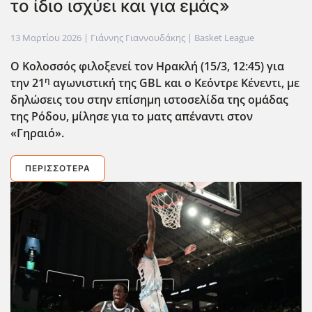
το ίδιο ισχύει και για εμάς»
13 Μαρτίου 2026
| Γιάννης Γιαννουδάκης |
Basket League
Ο Κολοσσός φιλοξενεί τον Ηρακλή (15/3, 12:45) για
η
την 21
αγωνιστική της GBL
και ο Κεόντρε Κένεντι, με
δηλώσεις του στην επίσημη ιστοσελίδα της ομάδας
της Ρόδου, μίλησε για το ματς απέναντι στον
«Γηραιό».
ΠΕΡΙΣΣΌΤΕΡΑ