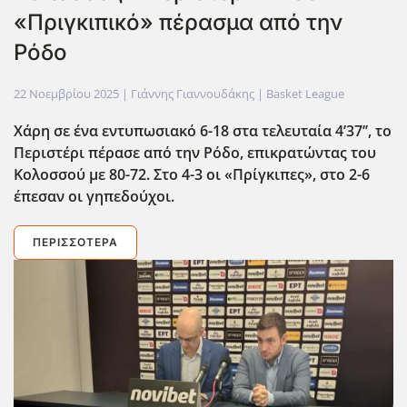
«Πριγκιπικό» πέρασμα από την
Ρόδο
22 Νοεμβρίου 2025
| Γιάννης Γιαννουδάκης |
Basket League
Χάρη σε ένα εντυπωσιακό 6-18 στα τελευταία 4’37’’, το
Περιστέρι πέρασε από την Ρόδο, επικρατώντας του
Κολοσσού με 80-72. Στο 4-3 οι «Πρίγκιπες», στο 2-6
έπεσαν οι γηπεδούχοι.
ΠΕΡΙΣΣΌΤΕΡΑ