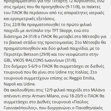
προγραμματιστεί για την Τετάρτη 12 Αυγούστου, ενώ
στις ημέρες που θα προηγηθούν (9-11/8), οι παίκτες
του ΠΑΟΚ θα περάσουν από τις απαραίτητες ιατρικές
και εργομετρικές εξετάσεις.
Στις 22/8 θα πραγματοποιηθεί το πρώτο φιλικό
παιχνίδι με αντίπαλο την ΤFT Skopje, ενώ στο
διάστημα 24-31/8 ο ΠΑΟΚ θα μεταβεί στο Μέτσοβο για
το βασικό στάδιο της προετοιμασίας. Στο Μέτσοβο θα
πραγματοποιηθούν και δύο φιλικά παιχνίδια, με το
Περιστέρι Betsson (29/8) και τον νεοφώτιστο στην
GBL, VIKOS ΦALCONS Ιωαννίνων (31/8).
Στο διήμερο 5-6/9 ο ΠΑΟΚ θα συμμετάσχει σε διεθνές
τουρνουά που θα γίνει στο Udine της Ιταλίας. Στο
τουρνουά συμμετέχουν επίσης οι: Reggio Emilia,
Napoli και Udine.
Θα ακολουθήσει στις 12/9 φιλικό παιχνίδι στο Μιλάνο
απέναντι στην Armani Milano, ενώ 18-20/9 ο ΠΑΟΚ θα
συμμετάσχει στο Διεθνές τουρνουά «Παύλος
Γιαννακόπουλος», που διοργανώνει ο Παναθηναϊκός