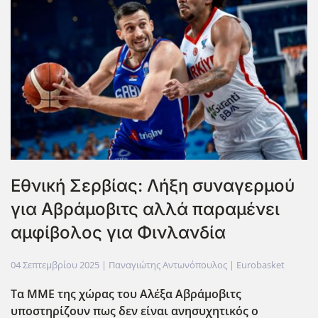
Εθνική Σερβίας: Λήξη συναγερμού
για Αβράμοβιτς αλλά παραμένει
αμφίβολος για Φινλανδία
04 Σεπτεμβρίου 2025
| Παναγιώτης Αντωνόπουλος |
Eurobasket
Τα ΜΜΕ της χώρας του Αλέξα Αβράμοβιτς
υποστηρίζουν πως δεν είναι ανησυχητικός ο