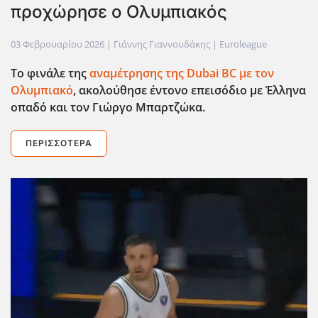
προχώρησε ο Ολυμπιακός
03 Φεβρουαρίου 2026
| Γιάννης Γιαννουδάκης |
Euroleague
Το φινάλε της
αναμέτρησης της Dubai
BC
με τον
Ολυμπιακό
, ακολούθησε έντονο επεισόδιο με Έλληνα
οπαδό και τον Γιώργο Μπαρτζώκα.
ΠΕΡΙΣΣΌΤΕΡΑ