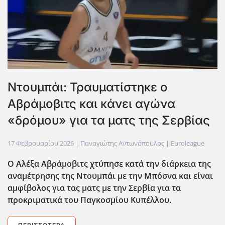
Ντουμπάι: Τραυματίστηκε ο
Αβράμοβιτς και κάνει αγώνα
«δρόμου» για τα ματς της Σερβίας
17 Φεβρουαρίου 2026
| Παναγιώτης Αντωνόπουλος |
Euroleague
Ο Αλέξα Αβράμοβιτς χτύπησε κατά την διάρκεια της
αναμέτρησης της Ντουμπάι με την Μπόσνα και είναι
αμφίβολος για τας ματς με την Σερβία για τα
προκριματικά του Παγκοσμίου Κυπέλλου.