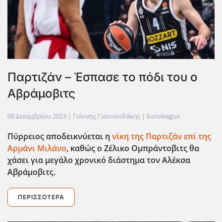
Παρτιζάν – Έσπασε το πόδι του ο
Αβράμοβιτς
08 Δεκεμβρίου 2023
| Γιάννης Γιαννουδάκης |
Euroleague
Πύρρειος αποδεικνύεται η
νίκη της Παρτιζάν επί της
Αρμάνι Μιλάνο
, καθώς ο Ζέλικο Ομπράντοβιτς θα
χάσει για μεγάλο χρονικό διάστημα τον Αλέκσα
Αβράμοβιτς.
ΠΕΡΙΣΣΌΤΕΡΑ