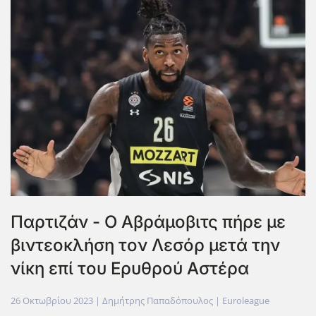
Παρτιζάν - Ο Αβράμοβιτς πήρε με
βιντεοκλήση τον Λεσόρ μετά την
νίκη επί του Ερυθρού Αστέρα
26 Οκτωβρίου 2023
| Δημήτρης Παπαδόπουλος |
Euroleague