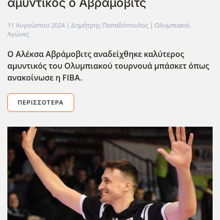
αμυντικός ο Αβράμοβιτς
11 Αυγούστου 2024
| Δημήτρης Παπαδόπουλος |
Ολυμπιακοί
Αγώνες
Ο Αλέκσα Αβράμοβιτς αναδείχθηκε καλύτερος
αμυντικός του Ολυμπιακού τουρνουά μπάσκετ όπως
ανακοίνωσε η FIBA.
ΠΕΡΙΣΣΌΤΕΡΑ