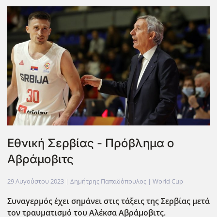
Εθνική Σερβίας - Πρόβλημα ο
Αβράμοβιτς
29 Αυγούστου 2023
| Δημήτρης Παπαδόπουλος |
World Cup
Συναγερμός έχει σημάνει στις τάξεις της Σερβίας μετά
τον τραυματισμό του Αλέκσα Αβράμοβιτς.