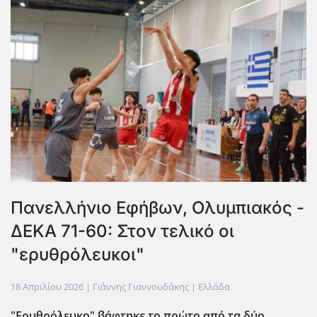
Πανελλήνιο Εφήβων, Ολυμπιακός -
ΔΕΚΑ 71-60: Στον τελικό οι
"ερυθρόλευκοι"
18 Απριλίου 2026
| Γιάννης Γιαννουδάκης |
Ελλάδα
"Ερυθρόλευκο" βάφτηκε το πρώτο από τα δύο