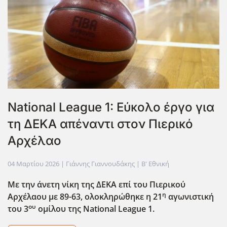
National League 1: Εύκολο έργο για
τη ΔΕΚΑ απέναντι στον Πιερικό
Αρχέλαο
04 Μαρτίου 2026
| Γιάννης Γιαννουδάκης |
Β' Εθνική
Με την άνετη νίκη της ΔΕΚΑ επί του Πιερικού
η
Αρχέλαου με 89-63, ολοκληρώθηκε η 21
αγωνιστική
ου
του 3
ομίλου της National
League
1.