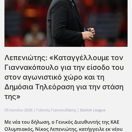
Λεπενιώτης: «Καταγγέλλουμε τον
Γιαννακόπουλο για την είσοδο του
στον αγωνιστικό χώρο και τη
Δημόσια Τηλεόραση για την στάση
της»
05 Ιουνίου 2026
| Γιάννης Γιαννουδάκης |
Basket League
Με νέα του δήλωση, ο Γενικός Διευθυντής της ΚΑΕ
Ολυμπιακός, Νίκος Λεπενιώτης, κατήγγειλε εκ νέου