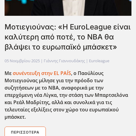
Μοτιεγιούνας: «Η EuroLeague είναι
καλύτερη από ποτέ, το ΝΒΑ θα
βλάψει το ευρωπαϊκό μπάσκετ»
05 Νοεμβρίου 2025
| Γιάννης Γιαννουδάκης |
Euroleague
Με
συνέντευξη στην EL PAÍS
, ο Παούλίους
Μοτιεγιούνας μίλησε για την πρόοδο των
συζητήσεων με το ΝΒΑ, αναφορικά με την
επερχόμενη νέα Λίγκα, την στάση των Μπαρτσελόνα
και Ρεάλ Μαδρίτης, αλλά και συνολικά για τις
τελευταίες εξελίξεις στον χώρο του ευρωπαϊκού
μπάσκετ.
ΠΕΡΙΣΣΌΤΕΡΑ