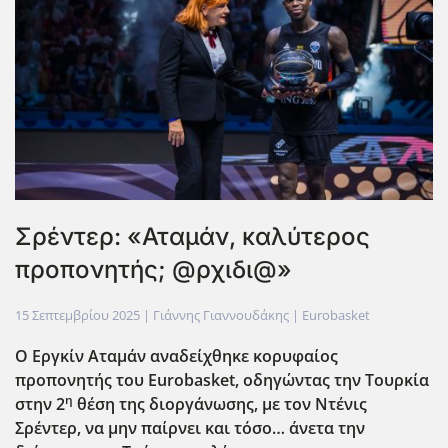
Σρέντερ: «Αταμάν, καλύτερος
προπονητής; @ρχιδι@»
15 Σεπτεμβρίου 2025
| Γιάννης Γιαννουδάκης |
Eurobasket
Ο Εργκίν Αταμάν αναδείχθηκε κορυφαίος
προπονητής του Eurobasket
, οδηγώντας την Τουρκία
η
στην 2
θέση της διοργάνωσης, με τον Ντένις
Σρέντερ, να μην παίρνει και τόσο… άνετα την