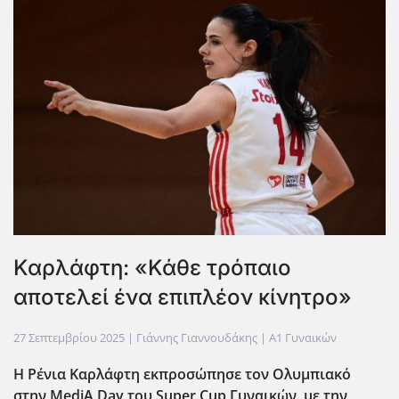
Καρλάφτη: «Κάθε τρόπαιο
αποτελεί ένα επιπλέον κίνητρο»
27 Σεπτεμβρίου 2025
| Γιάννης Γιαννουδάκης |
Α1 Γυναικών
Η Ρένια Καρλάφτη εκπροσώπησε τον Ολυμπιακό
στην MediA
Day
του Super
Cup
Γυναικών, με την