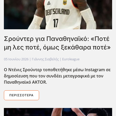
Σρούντερ για Παναθηναϊκό: «Ποτέ
μη λες ποτέ, όμως ξεκάθαρα ποτέ»
05 Ιουνίου 2026
| Γιάννης Σιαβελής |
Euroleague
Ο Ντένις Σρούντερ τοποθετήθηκε μέσω Instagram σε
δημοσίευση που τον συνδέει μεταγραφικά με τον
Παναθηναϊκό AKTOR.
ΠΕΡΙΣΣΌΤΕΡΑ