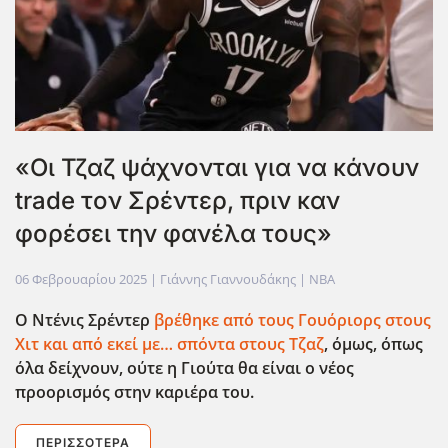
«Οι Τζαζ ψάχνονται για να κάνουν
trade τον Σρέντερ, πριν καν
φορέσει την φανέλα τους»
06 Φεβρουαρίου 2025
| Γιάννης Γιαννουδάκης |
NBA
Ο Ντένις Σρέντερ
βρέθηκε από τους Γουόριορς στους
Χιτ και από εκεί με… σπόντα στους Τζαζ
, όμως, όπως
όλα δείχνουν, ούτε η Γιούτα θα είναι ο νέος
προορισμός στην καριέρα του.
ΠΕΡΙΣΣΌΤΕΡΑ