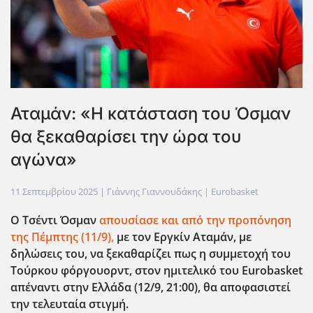
Αταμάν: «Η κατάσταση του Όσμαν
θα ξεκαθαρίσει την ώρα του
αγώνα»
11 Σεπτεμβρίου 2025
| Γιάννης Γιαννουδάκης |
Eurobasket
Ο Τσέντι Όσμαν
απουσίασε και από την προπόνηση
της Πέμπτης (11/9),
με τον Εργκίν Αταμάν, με
δηλώσεις του, να ξεκαθαρίζει πως η συμμετοχή του
Τούρκου φόργουορντ, στον ημιτελικό του
Eurobasket
απέναντι στην Ελλάδα (12/9, 21:00), θα αποφασιστεί
την τελευταία στιγμή.