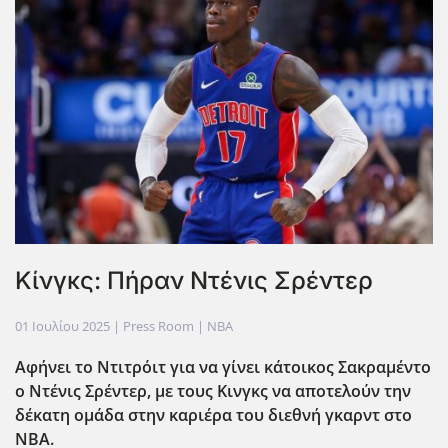
Κίνγκς: Πήραν Ντένις Σρέντερ
01 Ιουλίου 2025
| Press Room |
NBA
Αφήνει το Ντιτρόιτ για να γίνει κάτοικος Σακραμέντο
ο Ντένις Σρέντερ, με τους Κινγκς να αποτελούν την
δέκατη ομάδα στην καριέρα του διεθνή γκαρντ στο
ΝΒΑ.