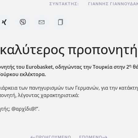
ΣΥΝΤΆΚΤΗΣ:
ΓΙΆΝΝΗΣ ΓΙΑΝΝΟΥΔΆ
, καλύτερος προπονητή
η
νητής του Eurobasket
, οδηγώντας την Τουρκία στην 2
θέ
Τούρκου εκλέκτορα.
 διάρκεια των πανηγυρισμών των Γερμανών, για την κατάκ
ονητή, λέγοντας χαρακτηριστικά:
τής; @αρχίδι@!”.
ΠΡΟΗΓΟΎΜΕΝΟ
ΕΠΌΜΕΝΟ