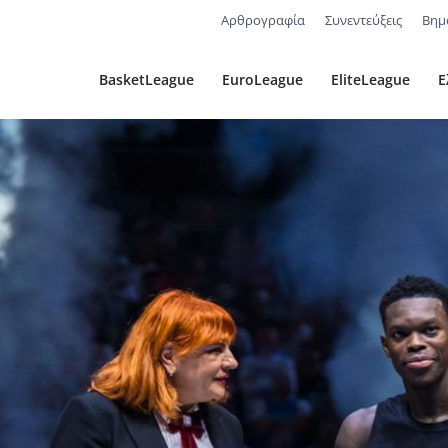
Αρθρογραφία
Συνεντεύξεις
Βημ
BasketLeague
EuroLeague
EliteLeague
Ε