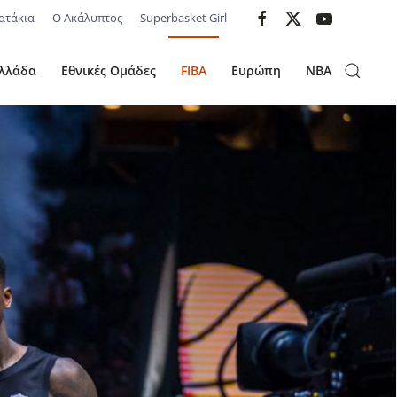
ατάκια
Ο Ακάλυπτος
Superbasket Girl
λλάδα
Εθνικές Ομάδες
FIBA
Ευρώπη
NBA