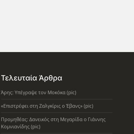
Τελευταία Άρθρα
Άρης: Υπέγραψε τον Μοκόκα (pic)
«Επιστρέφει στη Ζαλγκίρις ο Έβανς» (pic)
Προμηθέας: Δανεικός στη Μεγαρίδα ο Γιάννης
Κομνιανίδης (pic)