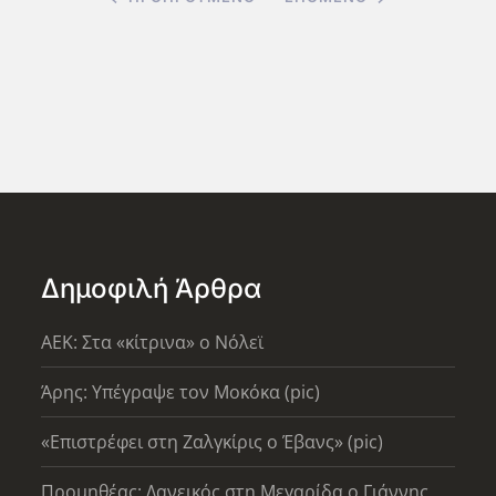
Δημοφιλή Άρθρα
AEK: Στα «κίτρινα» ο Νόλεϊ
Άρης: Υπέγραψε τον Μοκόκα (pic)
«Επιστρέφει στη Ζαλγκίρις ο Έβανς» (pic)
Προμηθέας: Δανεικός στη Μεγαρίδα ο Γιάννης