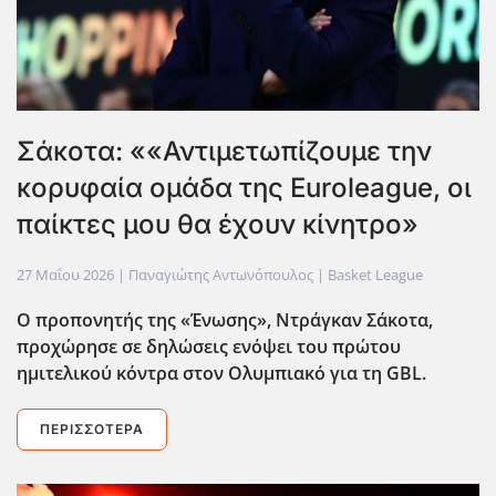
Σάκοτα: ««Αντιμετωπίζουμε την
κορυφαία ομάδα της Euroleague, οι
παίκτες μου θα έχουν κίνητρο»
27 Μαΐου 2026
| Παναγιώτης Αντωνόπουλος |
Basket League
Ο προπονητής της «Ένωσης», Ντράγκαν Σάκοτα,
προχώρησε σε δηλώσεις ενόψει του πρώτου
ημιτελικού κόντρα στον Ολυμπιακό για τη GBL.
ΠΕΡΙΣΣΌΤΕΡΑ