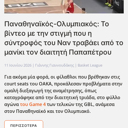
Παναθηναϊκός-Ολυμπιακός: Το
βίντεο με την στιγμή που η
σύντροφός του Ναν τραβάει από το
μανίκι τον διαιτητή Παπαπέτρου
11 Ιουνίου 2026
| Γιάννης Γιαννουδάκης |
Basket League
Για ακόμα μία φορά, οι φίλαθλοι που βρέθηκαν στις
court
seats
του ΟΑΚΑ, προκάλεσαν προβλήματα στην
ομαλή διεξαγωγή της αναμέτρησης, όπως
καταγράφηκε από την διαιτητική τριάδα, στο φύλλο
αγώνα
του Game
4
των τελικών της GBL
, ανάμεσα
στον Παναθηναϊκό και τον Ολυμπιακό.
ΠΕΡΙΣΣΌΤΕΡΑ