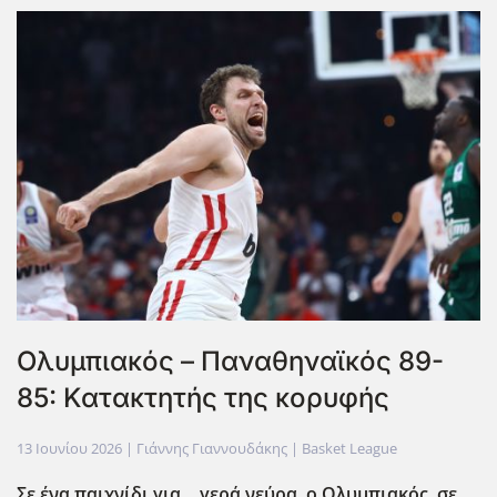
Ολυμπιακός – Παναθηναϊκός 89-
85: Κατακτητής της κορυφής
13 Ιουνίου 2026
| Γιάννης Γιαννουδάκης |
Basket League
Σε ένα παιχνίδι για… γερά νεύρα, ο Ολυμπιακός, σε