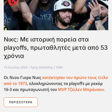
Νικς: Με ιστορική πορεία στα
playoffs, πρωταθλητές μετά από 53
χρόνια
15 Ιουνίου 2026
| Άρης Κατσίδης |
NBA
Οι Νιου Γιορκ Νικς
κατέκτησαν τον πρώτο τους τίτλο
από το 1973
, ολοκληρώνοντας τα playoffs
με ρεκόρ
16-3 και πρωταγωνιστή τον
MVP
Τζέιλεν Μπράνσον.
ΠΕΡΙΣΣΌΤΕΡΑ