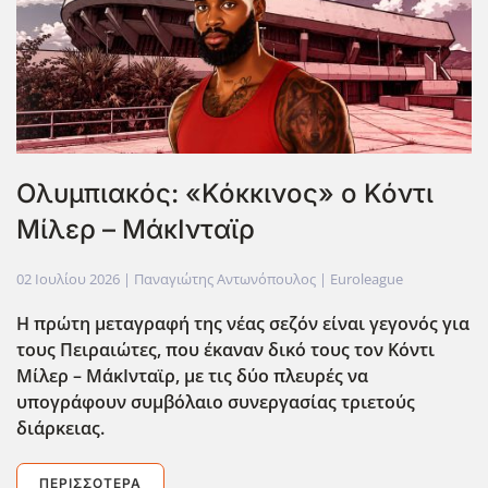
Ολυμπιακός: «Κόκκινος» ο Κόντι
Μίλερ – ΜάκΙνταϊρ
02 Ιουλίου 2026
| Παναγιώτης Αντωνόπουλος |
Euroleague
Η πρώτη μεταγραφή της νέας σεζόν είναι γεγονός για
τους Πειραιώτες, που έκαναν δικό τους τον Κόντι
Μίλερ – ΜάκΙνταϊρ, με τις δύο πλευρές να
υπογράφουν συμβόλαιο συνεργασίας τριετούς
διάρκειας.
ΠΕΡΙΣΣΌΤΕΡΑ