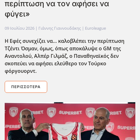
περίπτωση να τον αφήσει να
φύγει»
09 Ιουλίου 2026
| Γιάννης Γιαννουδάκης |
Euroleague
Η Εφές συνεχίζει να… καλοβλέπει την περίπτωση
Τζέντι Όσμαν, όμως, όπως αποκάλυψε ο GM
της
Αναντολού, Αλπέρ Γιλμάζ, ο Παναθηναϊκός δεν
σκοπεύει να αφήσει ελεύθερο τον Τούρκο
φόργουορντ.
ΠΕΡΙΣΣΌΤΕΡΑ