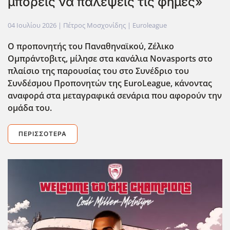
μπορείς να παλέψεις τις φήμες»
04 Ιουλίου 2026
| Πέτρος Μοσχονίδης |
Euroleague
Ο προπονητής του Παναθηναϊκού, Ζέλικο
Ομπράντοβιτς, μίλησε στα κανάλια Novasports στο
πλαίσιο της παρουσίας του στο Συνέδριο του
Συνδέσμου Προπονητών της EuroLeague, κάνοντας
αναφορά στα μεταγραφικά σενάρια που αφορούν την
ομάδα του.
ΠΕΡΙΣΣΌΤΕΡΑ