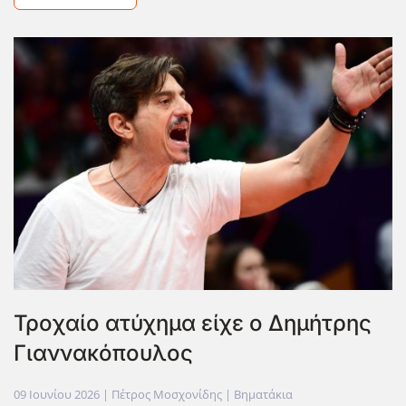
Τροχαίο ατύχημα είχε ο Δημήτρης
Γιαννακόπουλος
09 Ιουνίου 2026
| Πέτρος Μοσχονίδης |
Βηματάκια