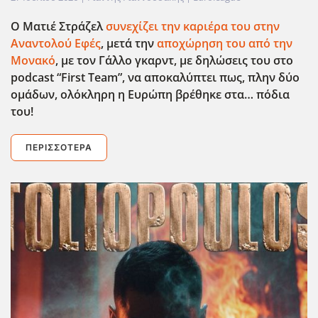
Ο Ματιέ Στράζελ
συνεχίζει την καριέρα του στην
Αναντολού Εφές
, μετά την
αποχώρηση του από την
Μονακό
, με τον Γάλλο γκαρντ, με δηλώσεις του στο
podcast
“First
Team
”, να αποκαλύπτει πως, πλην δύο
ομάδων, ολόκληρη η Ευρώπη βρέθηκε στα… πόδια
του!
ΠΕΡΙΣΣΌΤΕΡΑ