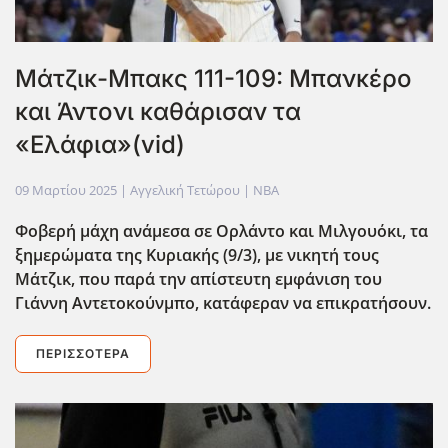
Μάτζικ-Μπακς 111-109: Μπανκέρο
και Άντονι καθάρισαν τα
«Ελάφια»(vid)
09 Μαρτίου 2025
| Αγγελική Τετώρου |
NBA
Φοβερή μάχη ανάμεσα σε Ορλάντο και Μιλγουόκι, τα
ξημερώματα της Κυριακής (9/3), με νικητή τους
Μάτζικ, που παρά την απίστευτη εμφάνιση του
Γιάννη Αντετοκούνμπο, κατάφεραν να επικρατήσουν.
ΠΕΡΙΣΣΌΤΕΡΑ