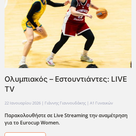
Ολυμπιακός – Εστουντιάντες: LIVE
TV
22 Ιανουαρίου 2026
| Γιάννης Γιαννουδάκης |
Α1 Γυναικών
Παρακολουθήστε σε Live
Streaming
την αναμέτρηση
για το Eurocup
Women
.