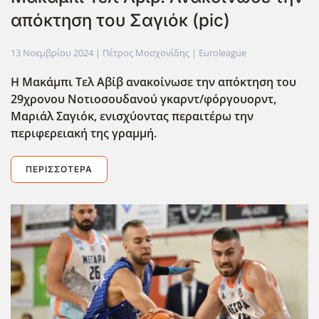
απόκτηση του Σαγιόκ (pic)
13 Νοεμβρίου 2024
| Πέτρος Μοσχονίδης |
Euroleague
Η Μακάμπι Τελ Αβίβ ανακοίνωσε την απόκτηση του
29χρονου Νοτιοσουδανού γκαρντ/φόργουορντ,
Μαριάλ Σαγιόκ, ενισχύοντας περαιτέρω την
περιφερειακή της γραμμή.
ΠΕΡΙΣΣΌΤΕΡΑ