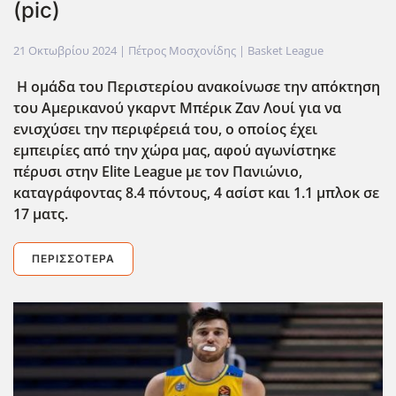
(pic)
21 Οκτωβρίου 2024
| Πέτρος Μοσχονίδης |
Basket League
Η ομάδα του Περιστερίου ανακοίνωσε την απόκτηση
του Αμερικανού γκαρντ Μπέρικ Ζαν Λουί για να
ενισχύσει την περιφέρειά του, ο οποίος έχει
εμπειρίες από την χώρα μας, αφού αγωνίστηκε
πέρυσι στην Elite League με τον Πανιώνιο,
καταγράφοντας 8.4 πόντους, 4 ασίστ και 1.1 μπλοκ σε
17 ματς.
ΠΕΡΙΣΣΌΤΕΡΑ