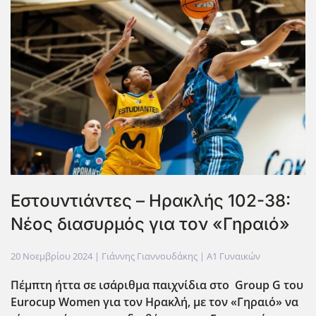
Εστουντιάντες – Ηρακλής 102-38:
Νέος διασυρμός για τον «Γηραιό»
20 Νοεμβρίου 2024
| Γιάννης Γιαννουδάκης |
Α1 Γυναικών
Πέμπτη ήττα σε ισάριθμα παιχνίδια στο Group
G
του
Eurocup
Women
για τον Ηρακλή, με τον «Γηραιό» να