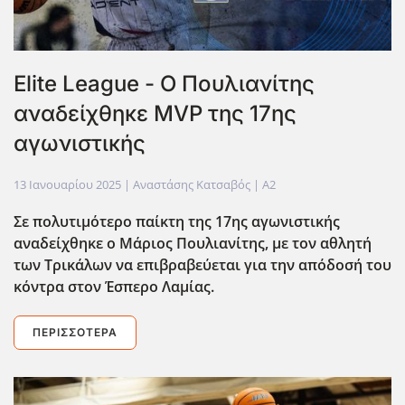
Elite League - Ο Πουλιανίτης
αναδείχθηκε MVP της 17ης
αγωνιστικής
13 Ιανουαρίου 2025
| Αναστάσης Κατσαβός |
A2
Σε πολυτιμότερο παίκτη της 17ης αγωνιστικής
αναδείχθηκε ο Μάριος Πουλιανίτης, με τον αθλητή
των Τρικάλων να επιβραβεύεται για την απόδοσή του
κόντρα στον Έσπερο Λαμίας.
ΠΕΡΙΣΣΌΤΕΡΑ