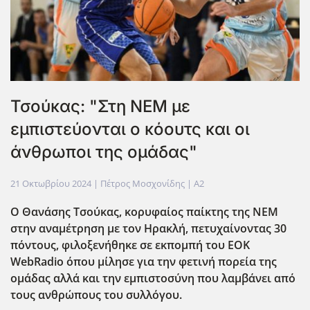
Τσούκας: "Στη ΝΕΜ με
εμπιστεύονται ο κόουτς και οι
άνθρωποι της ομάδας"
21 Οκτωβρίου 2024
| Πέτρος Μοσχονίδης |
A2
Ο Θανάσης Τσούκας, κορυφαίος παίκτης της ΝΕΜ
στην αναμέτρηση με τον Ηρακλή, πετυχαίνοντας 30
πόντους, φιλοξενήθηκε σε εκπομπή του EOK
WebRadio όπου μίλησε για την φετινή πορεία της
ομάδας αλλά και την εμπιστοσύνη που λαμβάνει από
τους ανθρώπους του συλλόγου.