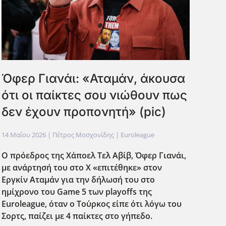
Όφερ Γιανάι: «Αταμάν, άκουσα
ότι οι παίκτες σου νιώθουν πως
δεν έχουν προπονητή» (pic)
14 Μαΐου 2026
| Πέτρος Μοσχονίδης |
Euroleague
Ο πρόεδρος της Χ΄αποελ Τελ Αβίβ, Όφερ Γιανάι,
με ανάρτησή του στο X «επιτέθηκε» στον
Εργκίν Αταμάν για την δήλωσή του στο
ημίχρονο του Game 5 των playoffs της
Euroleague, όταν ο Το΄υρκος είπε ότι λόγω του
Σορτς, παίζει με 4 παίκτες στο γήπεδο.