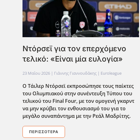
Ντόρσεϊ για τον επερχόμενο
τελικό: «Είναι μία ευλογία»
23 Μαΐου 2026
| Γιάννης Γιαννουδάκης |
Euroleague
Ο Τάιλερ Ντόρσεϊ εκπροσώπησε τους παίκτες
του Ολυμπιακού στην συνέντευξη Τύπου του
τελικού του Final
Four
, με τον ομογενή γκαρντ
να μην κρύβει τον ενθουσιασμό του για το
μεγάλο συναπάντημα με την Ρεάλ Μαδρίτης.
ΠΕΡΙΣΣΌΤΕΡΑ