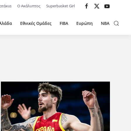
ατάκια
Ο Ακάλυπτος
Superbasket Girl
λλάδα
Εθνικές Ομάδες
FIBA
Ευρώπη
NBA