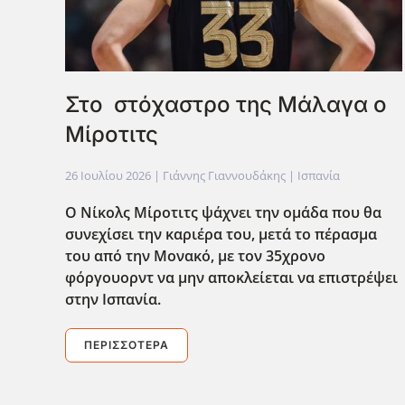
Στο στόχαστρο της Μάλαγα ο
Μίροτιτς
26 Ιουλίου 2026
| Γιάννης Γιαννουδάκης |
Ισπανία
Ο Νίκολς Μίροτιτς ψάχνει την ομάδα που θα
συνεχίσει την καριέρα του, μετά το πέρασμα
του από την Μονακό, με τον 35χρονο
φόργουορντ να μην αποκλείεται να επιστρέψει
στην Ισπανία.
ΠΕΡΙΣΣΌΤΕΡΑ