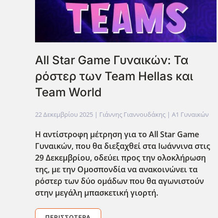
All Star Game Γυναικών: Τα
ρόστερ των Team Hellas και
Team World
22 Δεκεμβρίου 2025
| Γιάννης Γιαννουδάκης |
Α1 Γυναικών
Η αντίστροφη μέτρηση για το All
Star
Game
Γυναικών, που θα διεξαχθεί στα Ιωάννινα στις
29 Δεκεμβρίου, οδεύει προς την ολοκλήρωση
της, με την Ομοσπονδία να ανακοινώνει τα
ρόστερ των δύο ομάδων που θα αγωνιστούν
στην μεγάλη μπασκετική γιορτή.
ΠΕΡΙΣΣΌΤΕΡΑ