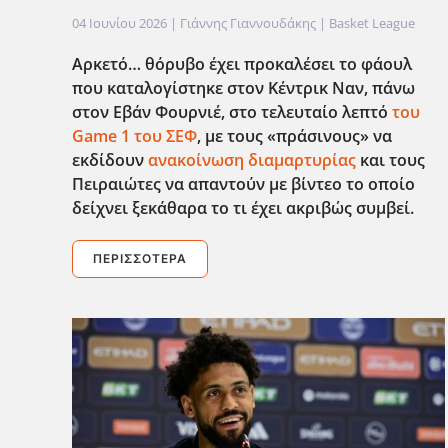
04 Ιουνίου 2026
| Γιάννης Γιαννουδάκης |
Basket League
Αρκετό… θόρυβο έχει προκαλέσει το φάουλ
που καταλογίστηκε στον Κέντρικ Ναν, πάνω
στον Εβάν Φουρνιέ, στο τελευταίο λεπτό
του
Game
1 του ΣΕΦ
, με τους «πράσινους» να
εκδίδουν
ανακοίνωση διαμαρτυρίας
και τους
Πειραιώτες να απαντούν με βίντεο το οποίο
δείχνει ξεκάθαρα το τι έχει ακριβώς συμβεί.
ΠΕΡΙΣΣΌΤΕΡΑ