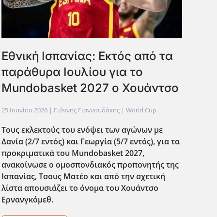
Εθνική Ισπανίας: Εκτός από τα
παράθυρα Ιουλίου για το
Mundobasket 2027 ο Χουάντσο
25 Ιουνίου 2026
| Γιάννης Γιαννουδάκης |
World Cup
Τους εκλεκτούς του ενόψει των αγώνων με
Δανία (2/7 εντός) και Γεωργία (5/7 εντός), για τα
προκριματικά του Mundobasket
2027,
ανακοίνωσε ο ομοσπονδιακός προπονητής της
Ισπανίας, Τσους Ματέο και από την σχετική
λίστα απουσιάζει το όνομα του Χουάντσο
Ερνανγκόμεθ.