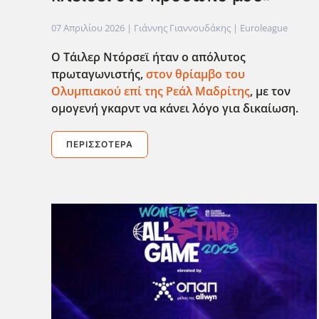
07 Απριλίου 2026
| Γιάννης Γιαννουδάκης |
Euroleague
Ο Τάιλερ Ντόρσεϊ ήταν ο απόλυτος
πρωταγωνιστής,
στον θρίαμβο του
Ολυμπιακού επί της Ρεάλ Μαδρίτης
, με τον
ομογενή γκαρντ να κάνει λόγο για δικαίωση.
ΠΕΡΙΣΣΌΤΕΡΑ