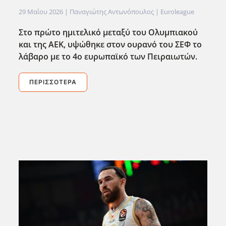
29 Μαΐου 2026
| Παναγιώτης Αντωνόπουλος |
Euroleague
Στο πρώτο ημιτελικό μεταξύ του Ολυμπιακού
και της ΑΕΚ, υψώθηκε στον ουρανό του ΣΕΦ το
λάβαρο με το 4ο ευρωπαϊκό των Πειραιωτών.
ΠΕΡΙΣΣΌΤΕΡΑ