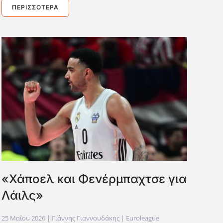
ΠΕΡΙΣΣΌΤΕΡΑ
«Χάποελ και Φενέρμπαχτσε για
Λάιλς»
25 Μαΐου 2026
| Γιάννης Γιαννουδάκης |
Euroleague