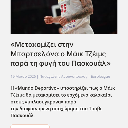
«Μετακομίζει στην
Μπαρτσελόνα ο Μάικ Τζέιμς
παρά τη φυγή του Πασκουάλ»
19 Μαΐου 2026
| Παναγιώτης Αντωνόπουλος |
Euroleague
Η «Mundo Deportivo» υποστηρίζει πως ο Μάικ
Τζέιμς θα μετακομίσει το ερχόμενο καλοκαίρι
στους «μπλαουγκράνα» παρά
την διαφαινόμενη αποχώρηση του Τσάβι
Πασκουάλ.