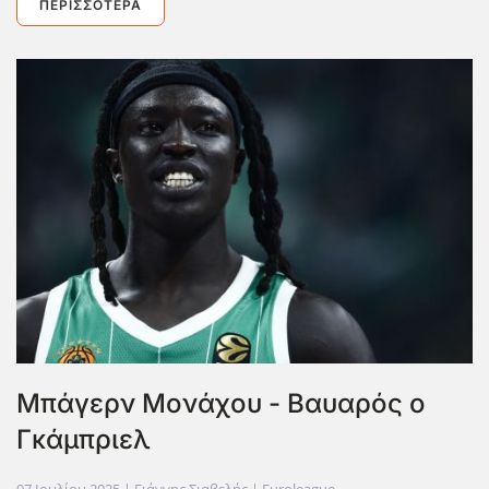
ΠΕΡΙΣΣΌΤΕΡΑ
Μπάγερν Μονάχου - Βαυαρός ο
Γκάμπριελ
07 Ιουλίου 2025
| Γιάννης Σιαβελής |
Euroleague