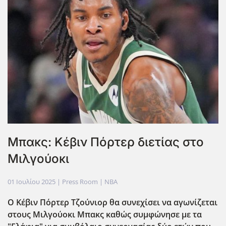
Μπακς: Κέβιν Πόρτερ διετίας στο
Μιλγούοκι
01 Ιουλίου 2025
| Press Room |
NBA
Ο Κέβιν Πόρτερ Τζούνιορ θα συνεχίσει να αγωνίζεται
στους Μιλγούοκι Μπακς καθώς συμφώνησε με τα