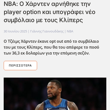
ΝΒΑ: Ο Χάρντεν αρνήθηκε την
player option και υπογράφει νέο
συμβόλαιο με τους Κλίπερς
30 Ιουνίου 2025
| Γιάννης Γιαννουδάκης |
NBA
Ο Τζέιμς Χάρντεν έκανε opt
out
από το συμβόλαιο
του με τους Κλίπερς, που θα του απέφερε το ποσό
των 36,3 εκ δολαρίων για την επόμενη σεζόν.
ΠΕΡΙΣΣΌΤΕΡΑ