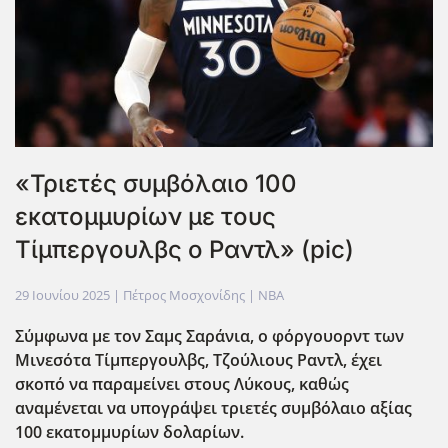
«Τριετές συμβόλαιο 100
εκατομμυρίων με τους
Τίμπεργουλβς ο Ραντλ» (pic)
29 Ιουνίου 2025
| Πέτρος Μοσχονίδης |
NBA
Σύμφωνα με τον Σαμς Σαράνια, ο φόργουορντ των
Μινεσότα Τίμπεργουλβς, Τζούλιους Ραντλ, έχει
σκοπό να παραμείνει στους Λύκους, καθώς
αναμένεται να υπογράψει τριετές συμβόλαιο αξίας
100 εκατομμυρίων δολαρίων.