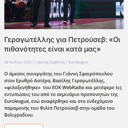
Γεραγωτέλλης για Πετρούσεβ: «Οι
πιθανότητες είναι κατά μας»
08 Ιουλίου 2025
| Γιάννης Σιαβελής |
Euroleague
Ο άμεσος συνεργάτης του Γιάννη Σφαιρόπουλου
στον Ερυθρό Αστέρα, Βασίλης Γεραγωτέλλης,
«φιλοξενήθηκε» του EOK WebRadio και μετέφερε τις
εντυπώσεις του από το σεμινάριο προπονητών της
Euroleague, ενώ αναφέρθηκε και στο ενδεχόμενο
παραμονής του Φιλίπ Πετρούσεβ στην ομάδα του
Βελιγραδίου.