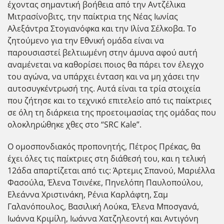
έχοντας σημαντική βοήθεια από την Αντζέλικα
Μιτρασίνοβιτς, την παίκτρια της Νέας Ιωνίας
Αλεξάντρα Στογιανόφκα και την Ιλίνα Σέλκοβα. Το
ζητούμενο για την Εθνική ομάδα είναι να
παρουσιαστεί βελτιωμένη στην άμυνα αφού αυτή
αναμένεται να καθορίσει ποιος θα πάρει τον έλεγχο
του αγώνα, να υπάρχει ένταση και να μη χάσει την
αυτοσυγκέντρωσή της. Αυτά είναι τα τρία στοιχεία
που ζήτησε και το τεχνικό επιτελείο από τις παίκτριες
σε όλη τη διάρκεια της προετοιμασίας της ομάδας που
ολοκληρώθηκε χθες στο “SRC Kale”.
Ο ομοσπονδιακός προπονητής, Πέτρος Πρέκας, θα
έχει όλες τις παίκτριες στη διάθεσή του, και η τελική
12άδα απαρτίζεται από τις: Άρτεμις Σπανού, Μαριέλλα
Φασούλα, Έλενα Τσινέκε, Πηνελόπη Παυλοπούλου,
Ελεάννα Χριστινάκη, Ρένια Καρλάφτη, Σαμ
Γαλανόπουλος, Βασιλική Λούκα, Έλενα Μποσγανά,
Ιωάννα Κριμίλη, Ιωάννα Χατζηλεοντή και Αντιγόνη