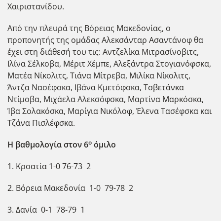
Χαιριστανίδου.
Από την πλευρά της Βόρειας Μακεδονίας, ο
προπονητής της ομάδας Αλεκσάνταρ Ασαντάνοφ θα
έχει στη διάθεσή του τις: Αντζελίκα Μιτρασίνοβιτς,
Ιλίνα Σέλκοβα, Μέριτ Χέμπε, Αλεξάντρα Στογιανόφσκα,
Ματέα Νίκολιτς, Τιάνα Μίτρεβα, Μιλίκα Νίκολιτς,
Άντζα Νασέφσκα, Ιβάνα Κμετόφσκα, Τσβετάνκα
Ντίμοβα, Μιχάελα Αλεκσόφσκα, Μαρτίνα Μαρκόσκα,
Ίβα Σολακόσκα, Μαρίγια Νικόλοφ, Έλενα Τασέφσκα και
Τζάνα Πισλέφσκα.
ο
Η βαθμολογία στον 6
όμιλο
1. Κροατία 1-0 76-73 2
2. Βόρεια Μακεδονία 1-0 79-78 2
3. Δανία 0-1 78-79 1