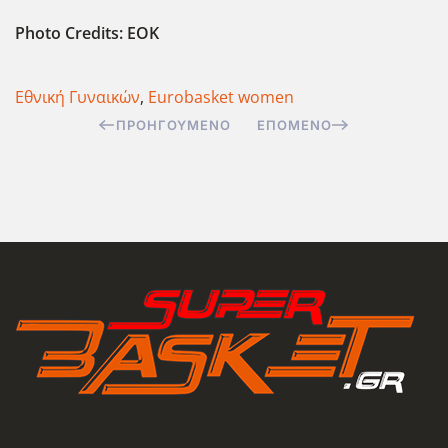
Photo Credits: EOK
Εθνική Γυναικών
,
Eurobasket women
ΠΡΟΗΓΟΎΜΕΝΟ
ΕΠΌΜΕΝΟ