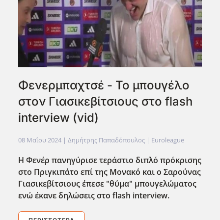
Φενερμπαχτσέ - Το μπουγέλο
στον Γιασικεβίτσιους στο flash
interview (vid)
08 Μαΐου 2024
| Δημήτρης Παπαδόπουλος |
Euroleague
Η Φενέρ πανηγύρισε τεράστιο διπλό πρόκρισης
στο Πριγκιπάτο επί της Μονακό και ο Σαρούνας
Γιασικεβίτσιους έπεσε "θύμα" μπουγελώματος
ενώ έκανε δηλώσεις στο flash interview.