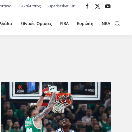
ατάκια
Ο Ακάλυπτος
Superbasket Girl
λλάδα
Εθνικές Ομάδες
FIBA
Ευρώπη
NBA