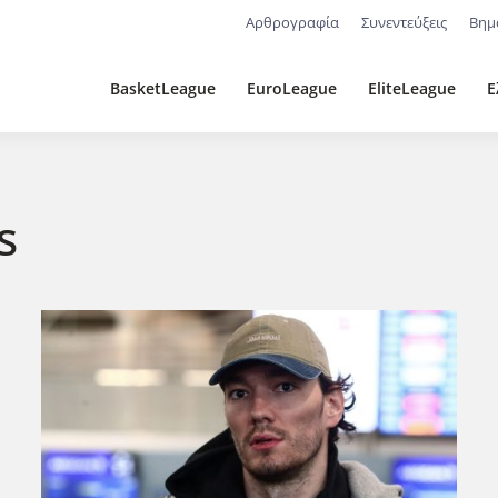
Αρθρογραφία
Συνεντεύξεις
Βημ
BasketLeague
EuroLeague
EliteLeague
Ε
s