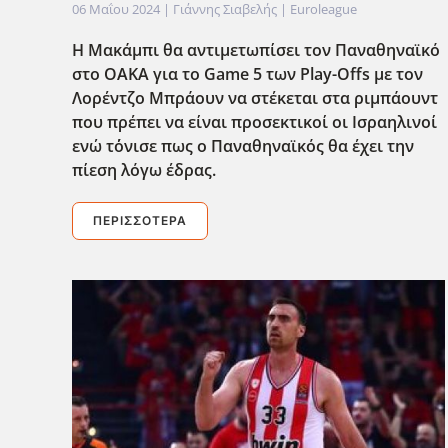
06 Μαΐου 2024
| Γιάννης Σιαβελής |
Euroleague
H Mακάμπι θα αντιμετωπίσει τον Παναθηναϊκό
στο ΟΑΚΑ για το Game 5 των Play-Offs με τον
Λορέντζο Μπράουν να στέκεται στα ριμπάουντ
που πρέπει να είναι προσεκτικοί οι Ισραηλινοί
ενώ τ΄΄ονισε πως ο Παναθηναϊκός θα έχει την
πίεση λόγω έδρας.
ΠΕΡΙΣΣΌΤΕΡΑ