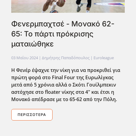
Φενερμπαχτσέ - Μονακό 62-
65: Το πάρτι πρόκρισης
ματαιώθηκε
03 Μαΐου 2024
| Δημήτρης Παπαδόπουλος |
Euroleague
Η Φενέρ έψαχνε την νίκη για να προκριθεί για
πρώτη φορά στο Final Four της Ευρωλίγκας
μετά από 5 χρόνια αλλά ο Σκότι Γουίλμπεκιν
αστόχησε στο floater νίκης στα 4" και έτσι η
Μονακό απέδρασε με το 65-62 από την Πόλη.
ΠΕΡΙΣΣΌΤΕΡΑ