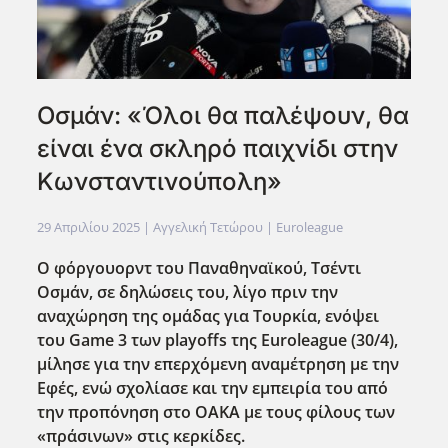
Οσμάν: «Όλοι θα παλέψουν, θα
είναι ένα σκληρό παιχνίδι στην
Κωνσταντινούπολη»
29 Απριλίου 2025
| Αγγελική Τετώρου |
Euroleague
Ο φόργουορντ του Παναθηναϊκού, Τσέντι
Οσμάν, σε δηλώσεις του, λίγο πριν την
αναχώρηση της ομάδας για Τουρκία, ενόψει
του Game 3 των playoffs της Εuroleague (30/4),
μίλησε για την επερχόμενη αναμέτρηση με την
Εφές, ενώ σχολίασε και την εμπειρία του από
την προπόνηση στο ΟΑΚΑ με τους φίλους των
«πράσινων» στις κερκίδες.