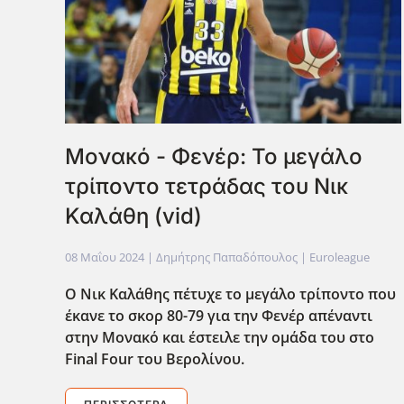
Μονακό - Φενέρ: Το μεγάλο
τρίποντο τετράδας του Νικ
Καλάθη (vid)
08 Μαΐου 2024
| Δημήτρης Παπαδόπουλος |
Euroleague
Ο Νικ Καλάθης πέτυχε το μεγάλο τρίποντο που
έκανε το σκορ 80-79 για την Φενέρ απέναντι
στην Μονακό και έστειλε την ομάδα του στο
Final Four του Βερολίνου.