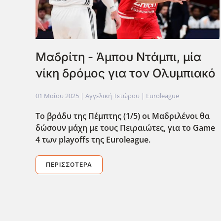
Μαδρίτη - Άμπου Ντάμπι, μία
νίκη δρόμος για τον Ολυμπιακό
01 Μαΐου 2025
| Αγγελική Τετώρου |
Euroleague
Το βράδυ της Πέμπτης (1/5) οι Μαδριλένοι θα
δώσουν μάχη με τους Πειραιώτες, για το Game
4 των playoffs της Euroleague.
ΠΕΡΙΣΣΌΤΕΡΑ