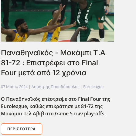
Παναθηναϊκός - Μακάμπι Τ.Α
81-72 : Επιστρέφει στο Final
Four μετά από 12 χρόνια
07 Μαΐου 2024
| Δημήτρης Παπαδόπουλος |
Euroleague
Ο Παναθηναϊκός επέστρεψε στο Final Four της
Euroleague, καθώς επικράτησε με 81-72 της
Μακάμπι Τελ Αβίβ στο Game 5 των play-offs.
ΠΕΡΙΣΣΌΤΕΡΑ