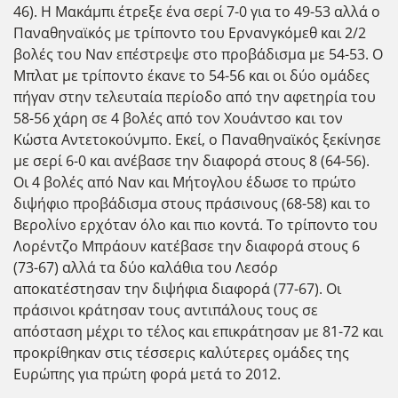
46). Η Μακάμπι έτρεξε ένα σερί 7-0 για το 49-53 αλλά ο
Παναθηναϊκός με τρίποντο του Ερνανγκόμεθ και 2/2
βολές του Ναν επέστρεψε στο προβάδισμα με 54-53. Ο
Μπλατ με τρίποντο έκανε το 54-56 και οι δύο ομάδες
πήγαν στην τελευταία περίοδο από την αφετηρία του
58-56 χάρη σε 4 βολές από τον Χουάντσο και τον
Κώστα Αντετοκούνμπο. Εκεί, ο Παναθηναϊκός ξεκίνησε
με σερί 6-0 και ανέβασε την διαφορά στους 8 (64-56).
Οι 4 βολές από Ναν και Μήτογλου έδωσε το πρώτο
διψήφιο προβάδισμα στους πράσινους (68-58) και το
Βερολίνο ερχόταν όλο και πιο κοντά. Το τρίποντο του
Λορέντζο Μπράουν κατέβασε την διαφορά στους 6
(73-67) αλλά τα δύο καλάθια του Λεσόρ
αποκατέστησαν την διψήφια διαφορά (77-67). Οι
πράσινοι κράτησαν τους αντιπάλους τους σε
απόσταση μέχρι το τέλος και επικράτησαν με 81-72 και
προκρίθηκαν στις τέσσερις καλύτερες ομάδες της
Ευρώπης για πρώτη φορά μετά το 2012.