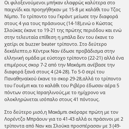
Οι φιλοξενούμενοι μπήκαν ελαφρώς καλύτερα στο
παιχνίδι και προηγήθηκαν με 15-8 με καλάθι του Τζος
Νίμπο. Το τρίποντο του Γκράντ μείωσε την διαφορά
στους 4 για τους πράσινους (14-18),ενώ ο Κώστας
Σλούκας έκανε το 19-21 της πρώτης περιόδου και ενώ
στην τελευταία επίθεση η μπάλα δεν του έκανε το
χατίρι σε buzzer beater τρίποντο. Στο δεύτερο
δεκάλεπτο,ο Κέντρικ Ναν έδωσε προβάδισμα στην
ελληνική ομάδα με εύστοχο τρίποντο (22-21) αλλά ένα
επιμέρους σκορ 7-2 από την Μακάμπι ανέβασε την
διαφορά ξανά στους 4 (24-28). Το 5-0 σερί του
Παναθηναϊκού έκανε το σκορ 29-28,αλλά το τρίποντο
του Γουέμπ και το καλάθι του Ριβέρο έδωσαν αέρα 5
πόντων στους Ισραηλινούς,με το ημίχρονο να
ολοκληρώνεται ισόπαλο στους 41 πόντους.
Στο δεύτερο μισό,η Μακάμπι σκόραρε πρώτη με τον
Λορέντζο Μπράουν για το 41-43 αλλά οι πράσινοι με 2
τρίποντα από Ναν και Σλούκα προσπέρασαν με 3 (49-