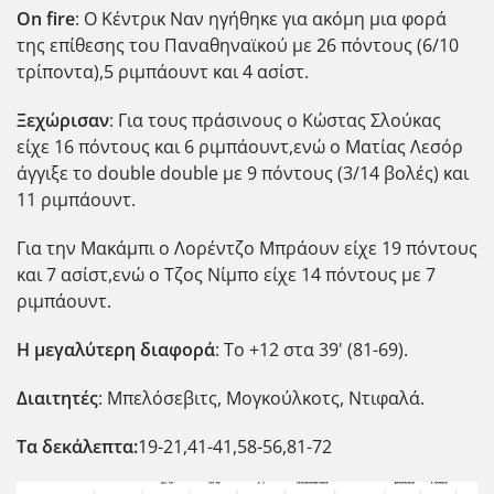
On fire
: Ο Κέντρικ Ναν ηγήθηκε για ακόμη μια φορά
της επίθεσης του Παναθηναϊκού με 26 πόντους (6/10
τρίποντα),5 ριμπάουντ και 4 ασίστ.
Ξεχώρισαν
: Για τους πράσινους ο Κώστας Σλούκας
είχε 16 πόντους και 6 ριμπάουντ,ενώ ο Ματίας Λεσόρ
άγγιξε το double double με 9 πόντους (3/14 βολές) και
11 ριμπάουντ.
Για την Μακάμπι ο Λορέντζο Μπράουν είχε 19 πόντους
και 7 ασίστ,ενώ ο Τζος Νίμπο είχε 14 πόντους με 7
ριμπάουντ.
Η μεγαλύτερη διαφορά
: Το +12 στα 39' (81-69).
Διαιτητές
: Μπελόσεβιτς, Μογκούλκοτς, Ντιφαλά.
Τα δεκάλεπτα:
19-21,41-41,58-56,81-72