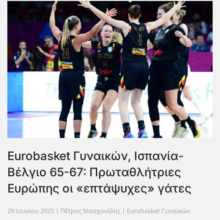
Eurobasket Γυναικών, Ισπανία-
Βέλγιο 65-67: Πρωταθλήτριες
Ευρώπης οι «επτάψυχες» γάτες
29 Ιουνίου 2025
| Πέτρος Μοσχονίδης |
Eurobasket Γυναικών