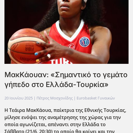
ΜακΚάουαν: «Σημαντικό το γεμάτο
γήπεδο στο Ελλάδα-Τουρκία»
20 Ιουνίου 2025
| Πέτρος Μοσχονίδης |
Eurobasket Γυναικών
Η Τεάιρα ΜακΚάουα, παίκτρια της Εθνικής Τουρκίας,
μίλησε ενόψει της αναμέτρησης της χώρας για την
οποία αγωνίζεται, απέναντι στην Ελλάδα το
Σάββατο (21/6, 20:30) το οποίο θα κρίνει και την