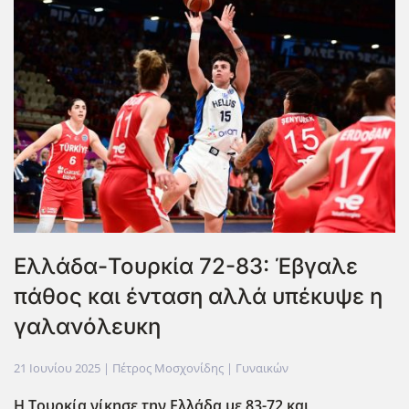
Ελλάδα-Τουρκία 72-83: Έβγαλε
πάθος και ένταση αλλά υπέκυψε η
γαλανόλευκη
21 Ιουνίου 2025
| Πέτρος Μοσχονίδης |
Γυναικών
Η Τουρκία νίκησε την Ελλάδα με 83-72 και