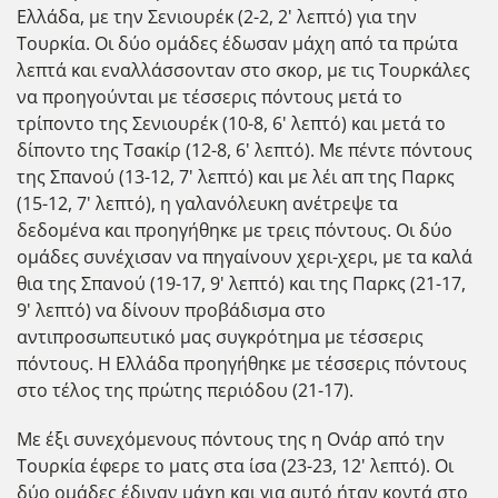
Ελλάδα, με την Σενιουρέκ (2-2, 2' λεπτό) για την
Τουρκία. Οι δύο ομάδες έδωσαν μάχη από τα πρώτα
λεπτά και εναλλάσσονταν στο σκορ, με τις Τουρκάλες
να προηγούνται με τέσσερις πόντους μετά το
τρίποντο της Σενιουρέκ (10-8, 6' λεπτό) και μετά το
δίποντο της Τσακίρ (12-8, 6' λεπτό). Με πέντε πόντους
της Σπανού (13-12, 7' λεπτό) και με λέι απ της Παρκς
(15-12, 7' λεπτό), η γαλανόλευκη ανέτρεψε τα
δεδομένα και προηγήθηκε με τρεις πόντους. Οι δύο
ομάδες συνέχισαν να πηγαίνουν χερι-χερι, με τα καλά
θια της Σπανού (19-17, 9' λεπτό) και της Παρκς (21-17,
9' λεπτό) να δίνουν προβάδισμα στο
αντιπροσωπευτικό μας συγκρότημα με τέσσερις
πόντους. Η Ελλάδα προηγήθηκε με τέσσερις πόντους
στο τέλος της πρώτης περιόδου (21-17).
Με έξι συνεχόμενους πόντους της η Ονάρ από την
Τουρκία έφερε το ματς στα ίσα (23-23, 12' λεπτό). Οι
δύο ομάδες έδιναν μάχη και για αυτό ήταν κοντά στο