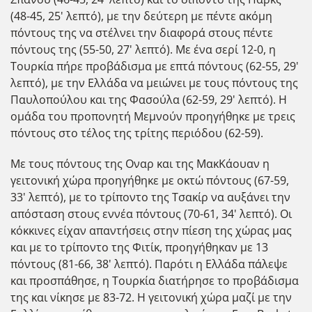
(48-45, 25' λεπτό), με την δεύτερη με πέντε ακόμη
πόντους της να στέλνει την διαφορά στους πέντε
πόντους της (55-50, 27' λεπτό). Με ένα σερί 12-0, η
Τουρκία πήρε προβάδισμα με επτά πόντους (62-55, 29'
λεπτό), με την Ελλάδα να μειώνει με τους πόντους της
Παυλοπούλου και της Φασούλα (62-59, 29' λεπτό). Η
ομάδα του προπονητή Μεμνούν προηγήθηκε με τρεις
πόντους στο τέλος της τρίτης περιόδου (62-59).
Με τους πόντους της Οναρ και της ΜακΚάουαν η
γειτονική χώρα προηγήθηκε με οκτώ πόντους (67-59,
33' λεπτό), με το τρίποντο της Τσακίρ να αυξάνει την
απόσταση στους εννέα πόντους (70-61, 34' λεπτό). Οι
κόκκινες είχαν απαντήσεις στην πίεση της χώρας μας
και με το τρίποντο της Φιτίκ, προηγήθηκαν με 13
πόντους (81-66, 38' λεπτό). Παρότι η Ελλάδα πάλεψε
και προσπάθησε, η Τουρκία διατήρησε το προβάδισμα
της και νίκησε με 83-72. Η γειτονική χώρα μαζί με την