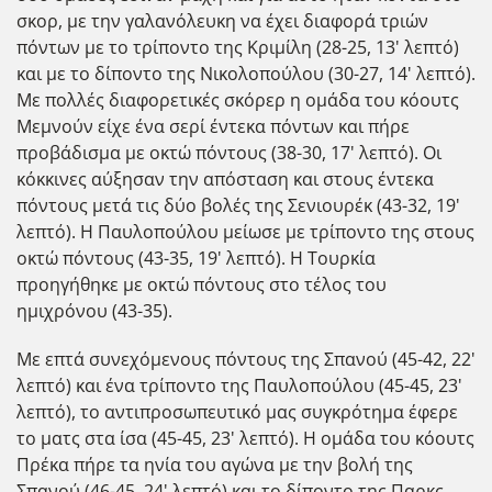
σκορ, με την γαλανόλευκη να έχει διαφορά τριών
πόντων με το τρίποντο της Κριμίλη (28-25, 13' λεπτό)
και με το δίποντο της Νικολοπούλου (30-27, 14' λεπτό).
Με πολλές διαφορετικές σκόρερ η ομάδα του κόουτς
Μεμνούν είχε ένα σερί έντεκα πόντων και πήρε
προβάδισμα με οκτώ πόντους (38-30, 17' λεπτό). Οι
κόκκινες αύξησαν την απόσταση και στους έντεκα
πόντους μετά τις δύο βολές της Σενιουρέκ (43-32, 19'
λεπτό). Η Παυλοπούλου μείωσε με τρίποντο της στους
οκτώ πόντους (43-35, 19' λεπτό). Η Τουρκία
προηγήθηκε με οκτώ πόντους στο τέλος του
ημιχρόνου (43-35).
Με επτά συνεχόμενους πόντους της Σπανού (45-42, 22'
λεπτό) και ένα τρίποντο της Παυλοπούλου (45-45, 23'
λεπτό), το αντιπροσωπευτικό μας συγκρότημα έφερε
το ματς στα ίσα (45-45, 23' λεπτό). Η ομάδα του κόουτς
Πρέκα πήρε τα ηνία του αγώνα με την βολή της
Σπανού (46-45, 24' λεπτό) και το δίποντο της Παρκς