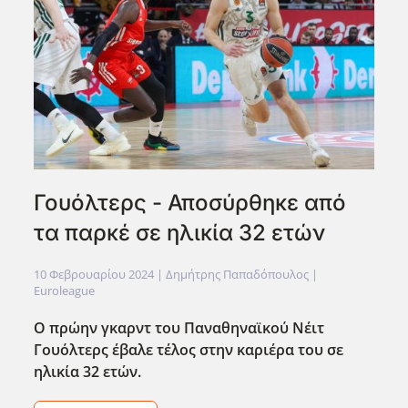
Γουόλτερς - Αποσύρθηκε από
τα παρκέ σε ηλικία 32 ετών
10 Φεβρουαρίου 2024
| Δημήτρης Παπαδόπουλος |
Euroleague
Ο πρώην γκαρντ του Παναθηναϊκού Νέιτ
Γουόλτερς έβαλε τέλος στην καριέρα του σε
ηλικία 32 ετών.