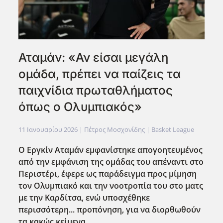
Αταμάν: «Αν είσαι μεγάλη
ομάδα, πρέπει να παίζεις τα
παιχνίδια πρωταθλήματος
όπως ο Ολυμπιακός»
11 Ιανουαρίου 2026
| Πέτρος Μοσχονίδης |
Basket League
Ο Εργκίν Αταμάν εμφανίστηκε απογοητευμένος
από την εμφάνιση της ομάδας του απέναντι στο
Περιστέρι, έφερε ως παράδειγμα προς μίμηση
τον Ολυμπιακό και την νοοτροπία του στο ματς
με την Καρδίτσα, ενώ υποσχέθηκε
περισσότερη... προπόνηση, για να διορθωθούν
τα κακώς κείμενα.