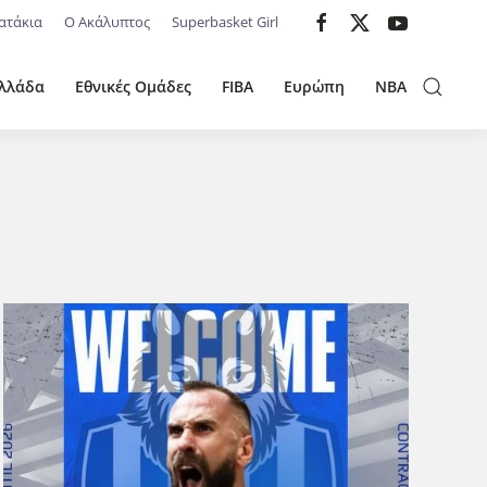
ατάκια
Ο Ακάλυπτος
Superbasket Girl
λλάδα
Εθνικές Ομάδες
FIBA
Ευρώπη
NBA