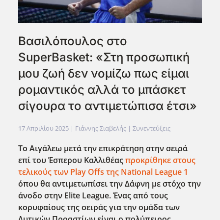
Bασιλόπουλος στο
SuperBasket: «Στη προσωπική
μου ζωή δεν νομίζω πως είμαι
ρομαντικός αλλά το μπάσκετ
σίγουρα το αντιμετώπισα έτσι»
17 Απριλίου 2025
| Γιάννης Σιαβελής |
Συνεντεύξεις
Το Αιγάλεω μετά την επικράτηση στην σειρά
επί του Έσπερου Καλλιθέας
προκρίθηκε στους
τελικούς των Play Offs της National League 1
όπου θα αντιμετωπίσει την Δάφνη με στόχο την
άνοδο στην Elite League. Ένας από τους
κορυφαίους της σειράς για την ομάδα των
Δυτικών Προαστίων είναι ο πολύπειρος