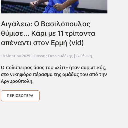
Αιγάλεω: Ο Βασιλόπουλος
θύμισε… Κάρι με 11 τρίποντα
απέναντι στον Ερμή (vid)
18 Μαρτίου 2025
| Γιάννης Γιαννουδάκης |
Β' Εθνική
Ο πολύπειρος άσος του «Σίτι» ήταν σαρωτικός,
στο νικηφόρο πέρασμα της ομάδας του από την
Αργυρούπολη.
ΠΕΡΙΣΣΌΤΕΡΑ