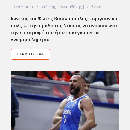
13 Ιουλίου 2025
| Γιάννης Γιαννουδάκης |
Β' Εθνική
Ιωνικός και Φώτης Βασιλόπουλος… σμίγουν και
πάλι, με την ομάδα της Νίκαιας να ανακοινώνει
την επιστροφή του έμπειρου γκαρντ σε
γνώριμα λημέρια.
ΠΕΡΙΣΣΌΤΕΡΑ