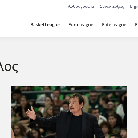
Αρθρογραφία
Συνεντεύξεις
Βημ
BasketLeague
EuroLeague
EliteLeague
Ε
λος