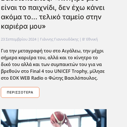
είναι το παιχνίδι, δεν έχω κάνει
ακόμα το… τελικό ταμείο στην
καριέρα μου»
23 Σεπτεμβρίου 2024
| Γιάννης Γιαννουδάκης |
Β' Εθνική
Για την μεταγραφή του στο Αιγάλεω, την μέχρι
σήμερα καριέρα του, αλλά και το κίνητρο το
δικό του αλλά και των συμπαικτών του για να
βρεθούν στο Final
4 του UNICEF
Trophy
, μίλησε
στο ΕΟΚ WEB
Radio
ο Φώτης Βασιλόπουλος.
ΠΕΡΙΣΣΌΤΕΡΑ