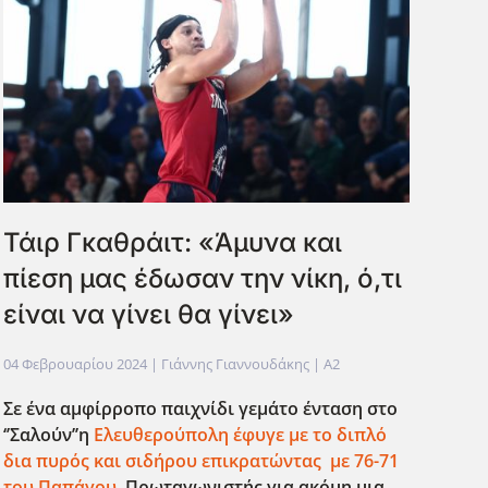
Τάιρ Γκαθράιτ: «Άμυνα και
πίεση μας έδωσαν την νίκη, ό,τι
είναι να γίνει θα γίνει»
04 Φεβρουαρίου 2024
| Γιάννης Γιαννουδάκης |
A2
Σε ένα αμφίρροπο παιχνίδι γεμάτο ένταση στο
‘’Σαλούν’’η
Ελευθερούπολη έφυγε με το διπλό
δια πυρός και σιδήρου επικρατώντας
με 76-71
του Παπάγου
. Πρωταγωνιστής για ακόμη μια