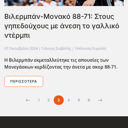
Βιλερμπάν-Μονακό 88-71: Στους
γηπεδούχους με άνεση το γαλλικό
ντέρμπι
07 Οκτωβρίου 2024
| Γιάννης Σιαβελής |
Υπόλοιπη Ευρώπη
Η Βιλερμπάν εκμεταλλεύτηκε τις απουσίες των
Μονεγάσκων κερδίζοντας την άνετα με σκορ 88-71.
ΠΕΡΙΣΣΌΤΕΡΑ
1
2
3
4
5
6