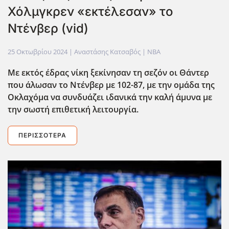
Χόλμγκρεν «εκτέλεσαν» το
Ντένβερ (vid)
25 Οκτωβρίου 2024
| Αναστάσης Κατσαβός |
NBA
Με εκτός έδρας νίκη ξεκίνησαν τη σεζόν οι Θάντερ
που άλωσαν το Ντένβερ με 102-87, με την ομάδα της
Οκλαχόμα να συνδυάζει ιδανικά την καλή άμυνα με
την σωστή επιθετική λειτουργία.
ΠΕΡΙΣΣΌΤΕΡΑ