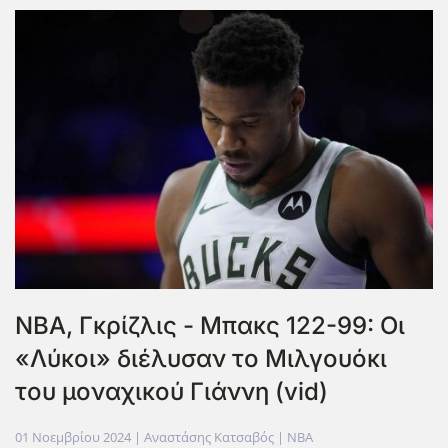
NBA, Γκρίζλις - Μπακς 122-99: Οι
«Λύκοι» διέλυσαν το Μιλγουόκι
του μοναχικού Γιάννη (vid)
01 Νοεμβρίου 2024
| Αναστάσης Κατσαβός |
NBA