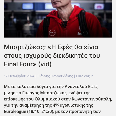
Μπαρτζώκας: «Η Εφές θα είναι
στους ισχυρούς διεκδικητές του
Final Four» (vid)
17 Οκτωβρίου 2024
| Γιάννης Γιαννουδάκης |
Euroleague
Με τα καλύτερα λόγια για την Αναντολού Εφές
μίλησε ο Γιώργος Μπαρτζώκας, ενόψει της
επίσκεψης του Ολυμπιακού στην Κωνσταντινούπολη,
ης
για την αναμέτρηση της 4
αγωνιστικής της
Euroleague
(18/10, 21:30), με τον προπονητή των