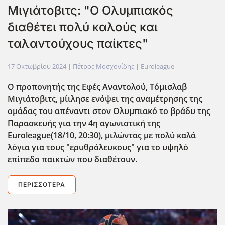
Μιγιάτοβιτς: "Ο Ολυμπιακός
διαθέτει πολύ καλούς και
ταλαντούχους παίκτες"
17 Οκτωβρίου 2024
| Πέτρος Μοσχονίδης |
Euroleague
Ο προπονητ΄ης της Εφές Αναντολού, Τόμισλαβ
Μιγιάτοβιτς, μίιλησε ενόψει της αναμέτρησης της
ομ΄αδας του απέναντι στον Ολυμπιακό το βράδυ της
Παρασκευής για την 4η αγωνιστική της
Euroleague(18/10, 20:30), μιλώντας με πολύ καλά
λόγια για τους "ερυθρόλευκους" για το υψηλό
επίπεδο παικτών που διαθέτουν.
ΠΕΡΙΣΣΌΤΕΡΑ