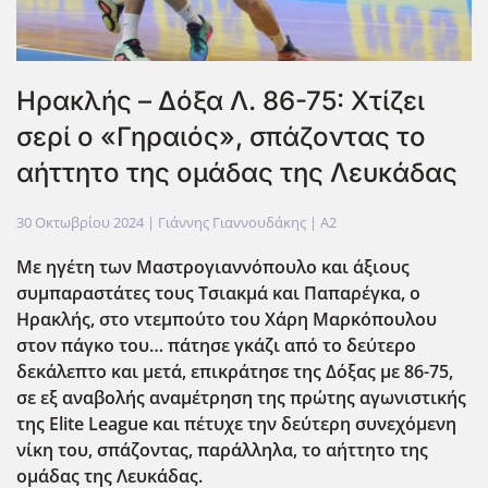
Ηρακλής – Δόξα Λ. 86-75: Χτίζει
σερί ο «Γηραιός», σπάζοντας το
αήττητο της ομάδας της Λευκάδας
30 Οκτωβρίου 2024
| Γιάννης Γιαννουδάκης |
A2
Με ηγέτη των Μαστρογιαννόπουλο και άξιους
συμπαραστάτες τους Τσιακμά και Παπαρέγκα, ο
Ηρακλής, στο ντεμπούτο του Χάρη Μαρκόπουλου
στον πάγκο του… πάτησε γκάζι από το δεύτερο
δεκάλεπτο και μετά, επικράτησε της Δόξας με 86-75,
σε εξ αναβολής αναμέτρηση της πρώτης αγωνιστικής
της Elite
League
και πέτυχε την δεύτερη συνεχόμενη
νίκη του, σπάζοντας, παράλληλα, το αήττητο της
ομάδας της Λευκάδας.