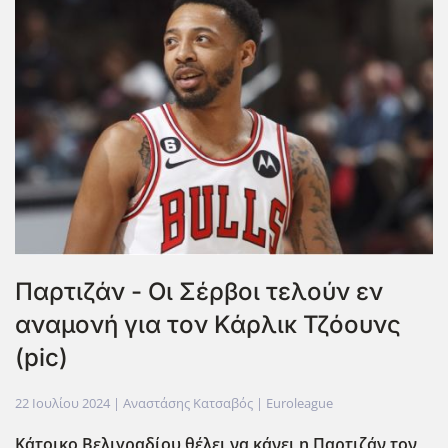
Παρτιζάν - Οι Σέρβοι τελούν εν
αναμονή για τον Κάρλικ Τζόουνς
(pic)
22 Ιουλίου 2024
| Αναστάσης Κατσαβός |
Euroleague
Κάτοικο Βελιγραδίου θέλει να κάνει η Παρτιζάν τον