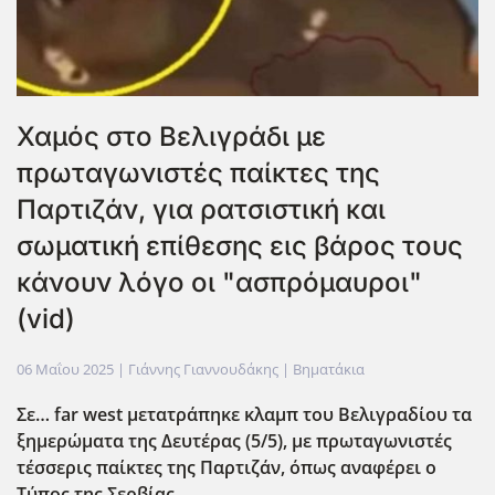
Χαμός στο Βελιγράδι με
πρωταγωνιστές παίκτες της
Παρτιζάν, για ρατσιστική και
σωματική επίθεσης εις βάρος τους
κάνουν λόγο οι "ασπρόμαυροι"
(vid)
06 Μαΐου 2025
| Γιάννης Γιαννουδάκης |
Βηματάκια
Σε… far
west
μετατράπηκε κλαμπ του Βελιγραδίου τα
ξημερώματα της Δευτέρας (5/5), με πρωταγωνιστές
τέσσερις παίκτες της Παρτιζάν, όπως αναφέρει ο
Τύπος της Σερβίας.