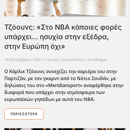
Τζόουνς: «Στο ΝΒΑ κάποιες φορές
υπάρχει… ησυχία στην εξέδρα,
στην Ευρώπη όχι»
16 Σεπτεμβρίου 2024
| Γιάννης Γιαννουδάκης |
Euroleague
Ο Κάρλικ Τζόουνς συνεχίζει την καριέρα του στην
Παρτιζάν, με τον γκαρντ από το Νότιο Σουδάν, με
δηλώσεις του στο «Meridiansport
» αναφέρθηκε στην
διαφορά που υπάρχει στην ατμόσφαιρα των
ευρωπαϊκών γηπέδων με αυτά του ΝΒΑ.
ΠΕΡΙΣΣΌΤΕΡΑ