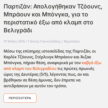
Παρτιζάν: Απολογήθηκαν Τζόουνς,
Μπράουν και Μπόνγκα, για το
περιστατικό έξω από κλαμπ στο
Βελιγράδι
07 Μαΐου 2025
| Γιάννης Γιαννουδάκης |
Βηματάκια
Μέσω της επίσημης ιστοσελίδας της Παρτιζάν, οι
Καρλίκ Τζόουνς, Στέρλινγκ Μπράουν και Άιζακ
Μπόνγκα, πήραν θέση, αναφορικά με τον
καβγά έξω
από κλαμπ του Βελιγραδίου
τις πρώτες πρωινές
ώρες της Δευτέρας (5/5), λέγοντας πως, αν και
βρέθηκαν σε θέση άμυνας, δεν έπρεπε να
αντιδράσουν με αυτόν τον τρόπο.
ΠΕΡΙΣΣΌΤΕΡΑ