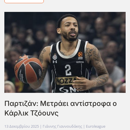
Παρτιζάν: Μετράει αντίστροφα ο
Κάρλικ Τζόουνς
13 Δεκεμβρίου 2025
| Γιάννης Γιαννουδάκης |
Euroleague