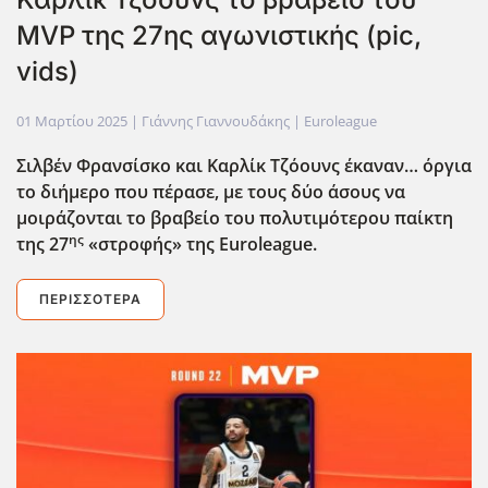
MVP της 27ης αγωνιστικής (pic,
vids)
01 Μαρτίου 2025
| Γιάννης Γιαννουδάκης |
Euroleague
Σιλβέν Φρανσίσκο και Καρλίκ Τζόουνς έκαναν… όργια
το διήμερο που πέρασε, με τους δύο άσους να
μοιράζονται το βραβείο του πολυτιμότερου παίκτη
ης
της 27
«στροφής» της Euroleague
.
ΠΕΡΙΣΣΌΤΕΡΑ