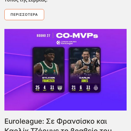
ΠΕΡΙΣΣΌΤΕΡΑ
Euroleague: Σε Φρανσίσκο και
Καρλίκ Τζόουνς το βραβείο του