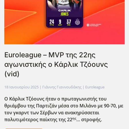
Euroleague – MVP της 22ης
αγωνιστικής ο Κάρλικ Τζόουνς
(vid)
18 Ιανουαρίου 2025
| Γιάννης Γιαννουδάκης |
Euroleague
Ο Κάρλικ Τζόουνς ήταν ο πρωταγωνιστής του
θριάμβου της Παρτιζάν μέσα στο Μιλάνο με 90-70, με
τον γκαρντ των Σέρβων να ανακηρύσσεται
ης
πολυτιμότερος παίκτης της 22
… στροφής.