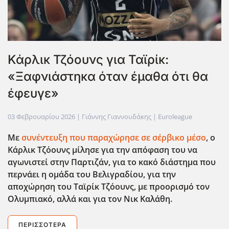
Κάρλικ Τζόουνς για Ταϊρίκ:
«Ξαφνιάστηκα όταν έμαθα ότι θα
έφευγε»
03 Φεβρουαρίου 2026
| Γιάννης Γιαννουδάκης |
Euroleague
Με
συνέντευξη που παραχώρησε σε σέρβικο μέσο
, ο
Κάρλικ Τζόουνς μίλησε για την απόφαση του να
αγωνιστεί στην Παρτιζάν, για το κακό διάστημα που
περνάει η ομάδα του Βελιγραδίου, για την
αποχώρηση του Ταϊρίκ Τζόουνς, με προορισμό τον
Ολυμπιακό, αλλά και για τον Νικ Καλάθη.
ΠΕΡΙΣΣΌΤΕΡΑ