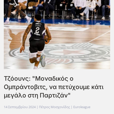
Τζόουνς: "Μοναδικός ο
Ομπράντοβιτς, να πετύχουμε κάτι
μεγάλο στη Παρτιζάν"
14 Σεπτεμβρίου 2024
| Πέτρος Μοσχονίδης |
Euroleague