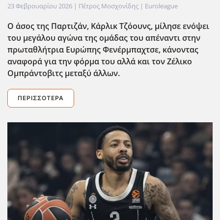
23 Φεβρουαρίου 2026
| Πέτρος Μοσχονίδης |
Euroleague
Ο άσος της Παρτιζάν, Κάρλικ Τζόουνς, μίλησε ενόψει
του μεγάλου αγώνα της ομάδας του απέναντι στην
πρωταθλήτρια Ευρώπης Φενέρμπαχτσε, κάνοντας
αναφορά για την φόρμα του αλλά και τον Ζέλικο
Ομπράντοβιτς μεταξύ άλλων.
ΠΕΡΙΣΣΌΤΕΡΑ