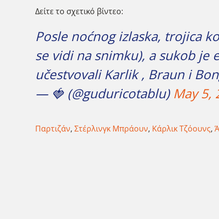
Δείτε το σχετικό βίντεο:
Posle noćnog izlaska, trojica 
se vidi na snimku), a sukob je
učestvovali Karlik , Braun i Bo
— 🍓 (@guduricotablu)
May 5, 
Παρτιζάν
,
Στέρλινγκ Μπράουν
,
Κάρλικ Τζόουνς
,
Ά