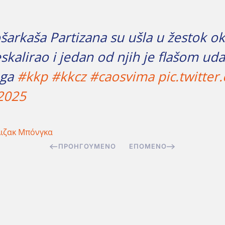
košarkaša Partizana su ušla u žestok
 eskalirao i jedan od njih je flašom 
nga
#kkp
#kkcz
#caosvima
pic.twitt
2025
ιζακ Μπόνγκα
ΠΡΟΗΓΟΎΜΕΝΟ
ΕΠΌΜΕΝΟ