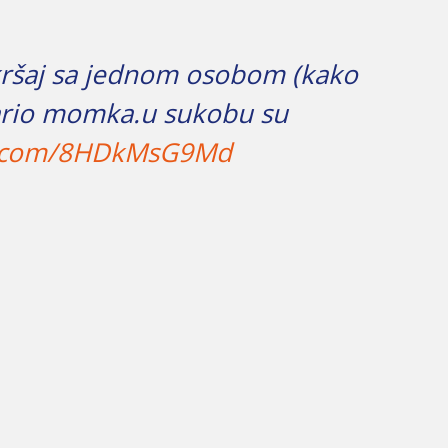
 okršaj sa jednom osobom (kako
udario momka.u sukobu su
er.com/8HDkMsG9Md