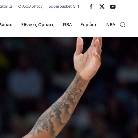
ατάκια
Ο Ακάλυπτος
Superbasket Girl
λλάδα
Εθνικές Ομάδες
FIBA
Ευρώπη
NBA