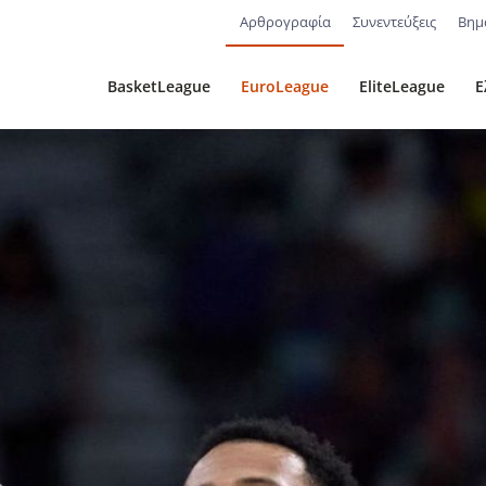
Αρθρογραφία
Συνεντεύξεις
Βημ
BasketLeague
EuroLeague
EliteLeague
Ε