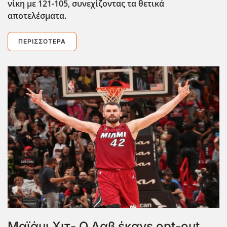
νίκη με 121-105, συνεχίζοντας τα θετικά
αποτελέσματα.
ΠΕΡΙΣΣΌΤΕΡΑ
Μαϊάμι Χιτ- Ο Λαβ έκανε opt-out