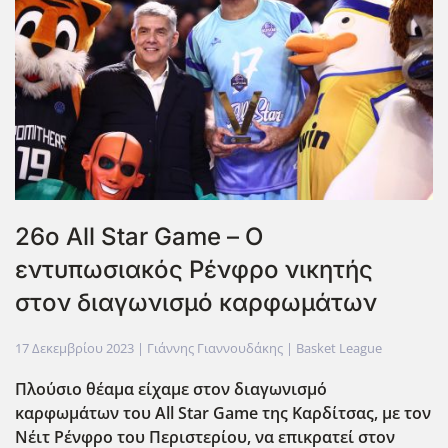
26ο All Star Game – Ο
εντυπωσιακός Ρένφρο νικητής
στον διαγωνισμό καρφωμάτων
17 Δεκεμβρίου 2023
| Γιάννης Γιαννουδάκης |
Basket League
Πλούσιο θέαμα είχαμε στον διαγωνισμό
καρφωμάτων του All
Star
Game
της Καρδίτσας, με τον
Νέιτ Ρένφρο του Περιστερίου, να επικρατεί στον