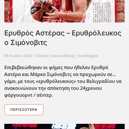
Ερυθρός Αστέρας – Ερυθρόλευκος
ο Σιμόνοβιτς
09 Ιουλίου 2023
| Γιάννης Γιαννουδάκης |
Euroleague
Επιβεβαιώθηκαν οι φήμες που ήθελαν Ερυθρό
Αστέρα και Μάρκο Σιμόνοβιτς να προχωρούν σε…
γάμο, με τους «ερυθρόλευκους» του Βελιγραδίου να
ανακοινώνουν την απόκτηση του 24χρονου
φόργουορντ / σέντερ.
ΠΕΡΙΣΣΌΤΕΡΑ