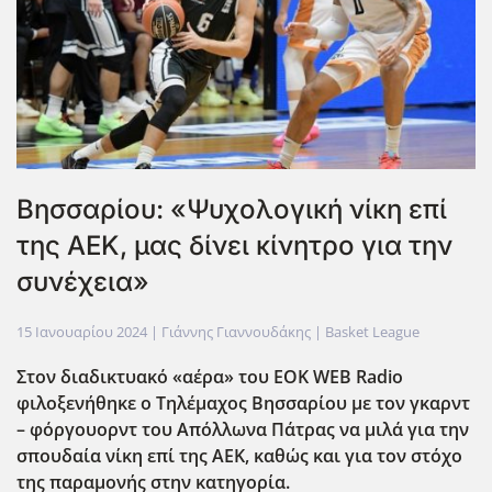
Βησσαρίου: «Ψυχολογική νίκη επί
της ΑΕΚ, μας δίνει κίνητρο για την
συνέχεια»
15 Ιανουαρίου 2024
| Γιάννης Γιαννουδάκης |
Basket League
Στον διαδικτυακό «αέρα» του EOK
WEB
Radio
φιλοξενήθηκε ο Τηλέμαχος Βησσαρίου με τον γκαρντ
– φόργουορντ του Απόλλωνα Πάτρας να μιλά για την
σπουδαία νίκη επί της ΑΕΚ, καθώς και για τον στόχο
της παραμονής στην κατηγορία.