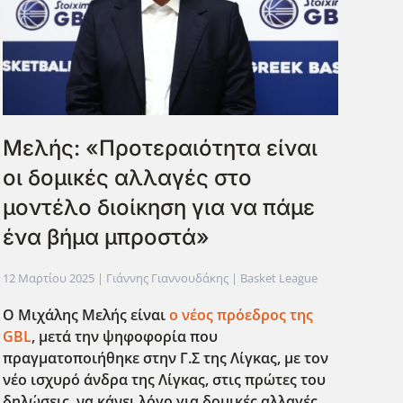
Μελής: «Προτεραιότητα είναι
οι δομικές αλλαγές στο
μοντέλο διοίκηση για να πάμε
ένα βήμα μπροστά»
12 Μαρτίου 2025
| Γιάννης Γιαννουδάκης |
Basket League
Ο Μιχάλης Μελής είναι
ο νέος πρόεδρος της
GBL
, μετά την ψηφοφορία που
πραγματοποιήθηκε στην Γ.Σ της Λίγκας, με τον
νέο ισχυρό άνδρα της Λίγκας, στις πρώτες του
δηλώσεις, να κάνει λόγο για δομικές αλλαγές