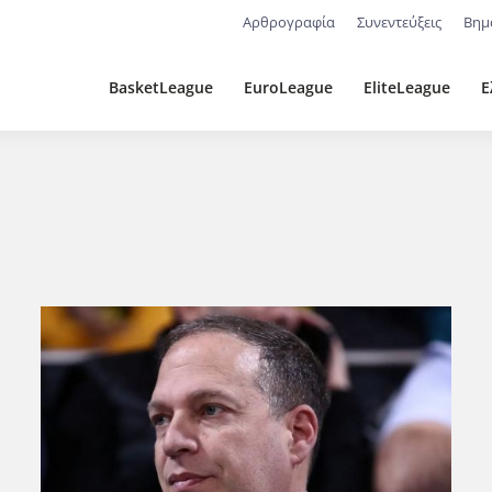
Αρθρογραφία
Συνεντεύξεις
Βημ
BasketLeague
EuroLeague
EliteLeague
Ε