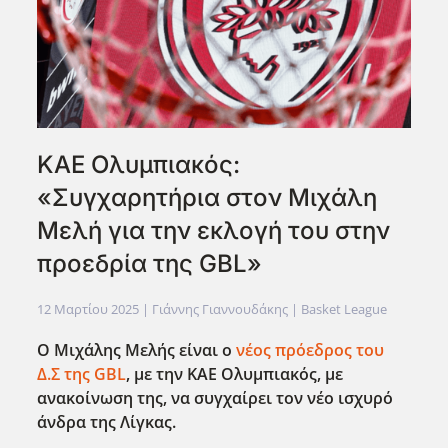
ΚΑΕ Ολυμπιακός:
«Συγχαρητήρια στον Μιχάλη
Μελή για την εκλογή του στην
προεδρία της GBL»
12 Μαρτίου 2025
| Γιάννης Γιαννουδάκης |
Basket League
Ο Μιχάλης Μελής είναι ο
νέος πρόεδρος του
Δ.Σ της GBL
, με την ΚΑΕ Ολυμπιακός, με
ανακοίνωση της, να συγχαίρει τον νέο ισχυρό
άνδρα της Λίγκας.