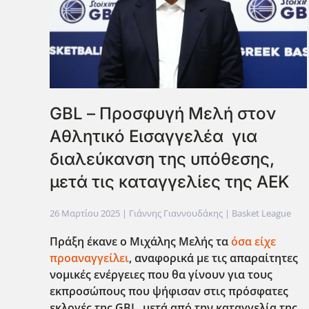
GBL – Προσφυγή Μελή στον
Αθλητικό Εισαγγελέα για
διαλεύκανση της υπόθεσης,
μετά τις καταγγελίες της ΑΕΚ
26 Μαρτίου 2025
| Γιάννης Γιαννουδάκης |
Basket League
Πράξη έκανε ο Μιχάλης Μελής τα
όσα είχε
προαναγγείλει
, αναφορικά με τις απαραίτητες
νομικές ενέργειες που θα γίνουν για τους
εκπροσώπους που ψήφισαν στις πρόσφατες
εκλογές της GBL
, μετά από την καταγγελία της