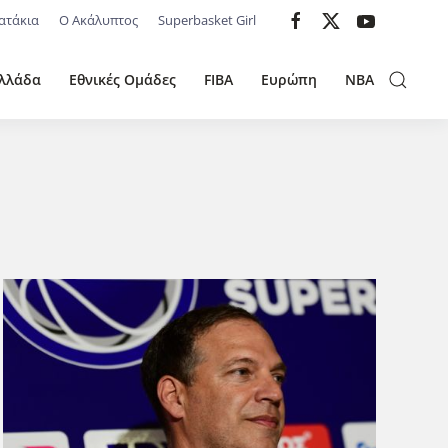
ατάκια
Ο Ακάλυπτος
Superbasket Girl
λλάδα
Εθνικές Ομάδες
FIBA
Ευρώπη
NBA