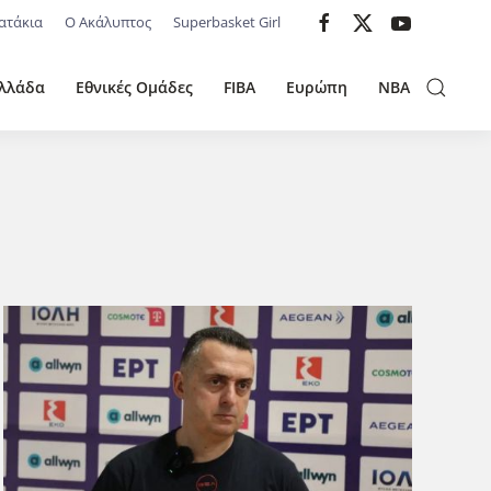
ατάκια
Ο Ακάλυπτος
Superbasket Girl
λλάδα
Εθνικές Ομάδες
FIBA
Ευρώπη
NBA