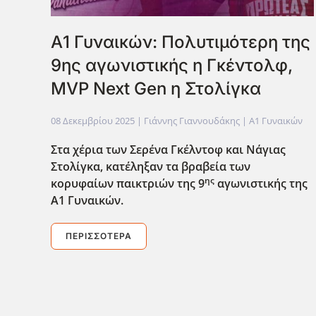
Α1 Γυναικών: Πολυτιμότερη της
9ης αγωνιστικής η Γκέντολφ,
MVP Next Gen η Στολίγκα
08 Δεκεμβρίου 2025
| Γιάννης Γιαννουδάκης |
Α1 Γυναικών
Στα χέρια των Σερένα Γκέλντοφ και Νάγιας
Στολίγκα, κατέληξαν τα βραβεία των
ης
κορυφαίων παικτριών της 9
αγωνιστικής της
Α1 Γυναικών.
ΠΕΡΙΣΣΌΤΕΡΑ