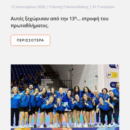
12 Ιανουαρίου 2026
| Γιάννης Γιαννουδάκης |
Α1 Γυναικών
η
Αυτές ξεχώρισαν από την 13
… στροφή του
πρωταθλήματος.
ΠΕΡΙΣΣΌΤΕΡΑ