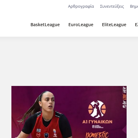
Αρθρογραφία
Συνεντεύξεις
Βημ
BasketLeague
EuroLeague
EliteLeague
Ε