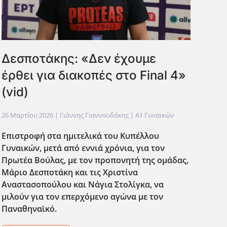
Δεσποτάκης: «Δεν έχουμε
έρθει για διακοπές στο Final 4»
(vid)
26 Μαρτίου 2026
| Γιάννης Γιαννουδάκης |
Α1 Γυναικών
Επιστροφή στα ημιτελικά του Κυπέλλου
Γυναικών, μετά από εννιά χρόνια, για τον
Πρωτέα Βούλας, με τον προπονητή της ομάδας,
Μάριο Δεσποτάκη και τις Χριστίνα
Αναστασοπούλου και Νάγια Στολίγκα, να
μιλούν για τον επερχόμενο αγώνα με τον
Παναθηναϊκό.