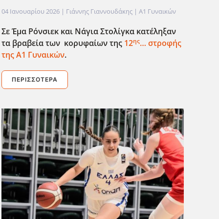
04 Ιανουαρίου 2026
| Γιάννης Γιαννουδάκης |
Α1 Γυναικών
Σε Έμα Ρόνσιεκ και Νάγια Στολίγκα κατέληξαν
ης
τα βραβεία των κορυφαίων της
12
… στροφής
της Α1 Γυναικών
.
ΠΕΡΙΣΣΌΤΕΡΑ