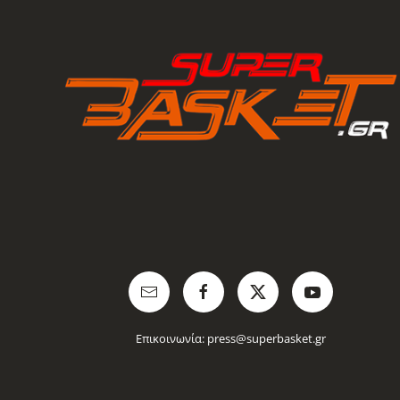
Επικοινωνία:
press@superbasket.gr