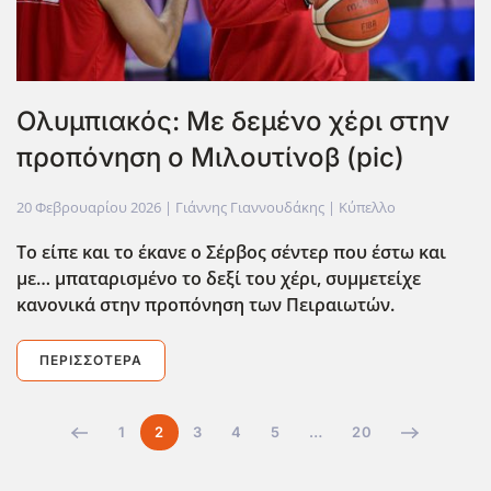
Ολυμπιακός: Με δεμένο χέρι στην
προπόνηση ο Μιλουτίνοβ (pic)
20 Φεβρουαρίου 2026
| Γιάννης Γιαννουδάκης |
Κύπελλο
Το είπε και το έκανε ο Σέρβος σέντερ που έστω και
με… μπαταρισμένο το δεξί του χέρι, συμμετείχε
κανονικά στην προπόνηση των Πειραιωτών.
ΠΕΡΙΣΣΌΤΕΡΑ
1
2
3
4
5
…
20