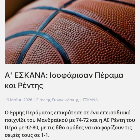
Α' ΕΣΚΑΝΑ: Ισοφάρισαν Πέραμα
και Ρέντης
19 Μαΐου 2026
| Γιάννης Γιαννουδάκης |
ΕΣΚΑΝΑ
Ο Ερμής Περάματος επικράτησε σε ένα επεισοδιακό
παιχνίδι του Μανδραϊκού με 74-72 και η ΑΕ Ρέντη του
Πέρα με 92-80, με τις δ΄θο ομάδες να ισοφαρίζουν τις
σειρές τους σε 1-1.