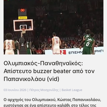
Ολυμπιακός-Παναθηναϊκός:
Απίστευτο buzzer beater από τον
Παπανικολάου (vid)
03 Ιουνίου 2026
| Πέτρος Μοσχονίδης |
Basket League
Ο αρχηγός του Ολυμπιακού, Κώστας Παπανικολάου,
ευστόχησε σε ένα απίστευτο καλάθι στο τέλος της