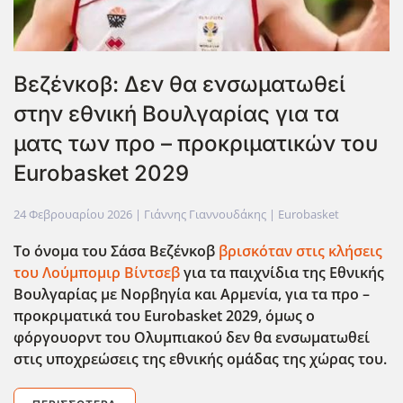
Βεζένκοβ: Δεν θα ενσωματωθεί
στην εθνική Βουλγαρίας για τα
ματς των προ – προκριματικών του
Eurobasket 2029
24 Φεβρουαρίου 2026
| Γιάννης Γιαννουδάκης |
Eurobasket
Το όνομα του Σάσα Βεζένκοβ
βρισκόταν στις κλήσεις
του Λούμπομιρ Βίντσεβ
για τα παιχνίδια της Εθνικής
Βουλγαρίας με Νορβηγία και Αρμενία, για τα προ –
προκριματικά του Eurobasket
2029, όμως ο
φόργουορντ του Ολυμπιακού δεν θα ενσωματωθεί
στις υποχρεώσεις της εθνικής ομάδας της χώρας του.