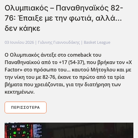
Ολυμπιακός – Παναθηναϊκός 82-
76: Έπαιξε με την φωτιά, αλλά…
δεν κάηκε
03 Ιουνίου 2026
| Γιάννης Γιαννουδάκης |
Basket League
Ο Ολυμπιακός άντεξε στο comeback
του
Παναθηναϊκού από το +17 (54-37), που βρήκαν τον «X
Factor
» στο πρόσωπο του… καυτού Μήτογλου και με
την νίκη του με 82-76, έκανε το πρώτο από τα τρία
βήματα που χρειάζονται, για την διατήρηση των
κεκτημένων.
ΠΕΡΙΣΣΌΤΕΡΑ