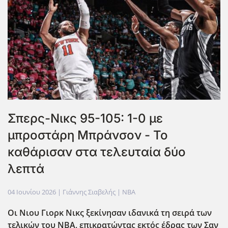
Σπερς-Νικς 95-105: 1-0 με
μπροστάρη Μπράνσον - Το
καθάρισαν στα τελευταία δύο
λεπτά
04 Ιουνίου 2026
| Γιάννης Σιαβελής |
NBA
Οι Νιου Γιορκ Νικς ξεκίνησαν ιδανικά τη σειρά των
τελικών του NBA, επικρατώντας εκτός έδρας των Σαν