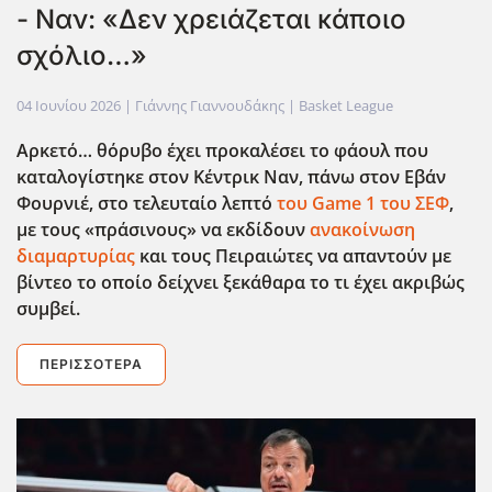
- Ναν: «Δεν χρειάζεται κάποιο
σχόλιο…»
04 Ιουνίου 2026
| Γιάννης Γιαννουδάκης |
Basket League
Αρκετό… θόρυβο έχει προκαλέσει το φάουλ που
καταλογίστηκε στον Κέντρικ Ναν, πάνω στον Εβάν
Φουρνιέ, στο τελευταίο λεπτό
του Game
1 του ΣΕΦ
,
με τους «πράσινους» να εκδίδουν
ανακοίνωση
διαμαρτυρίας
και τους Πειραιώτες να απαντούν με
βίντεο το οποίο δείχνει ξεκάθαρα το τι έχει ακριβώς
συμβεί.
ΠΕΡΙΣΣΌΤΕΡΑ