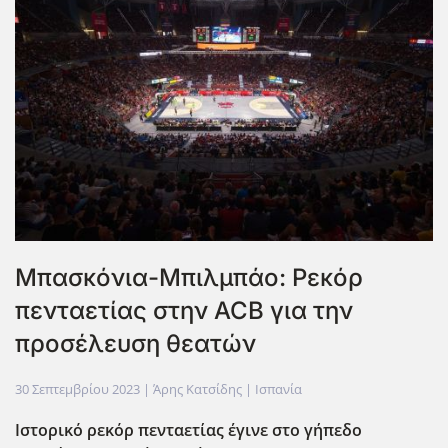
Μπασκόνια-Μπιλμπάο: Ρεκόρ
πενταετίας στην ACB για την
προσέλευση θεατών
30 Σεπτεμβρίου 2023
| Άρης Κατσίδης |
Ισπανία
Ιστορικό ρεκόρ πενταετίας έγινε στο γήπεδο