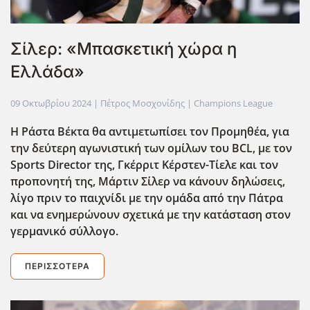
Σίλερ: «Μπασκετική χώρα η
Ελλάδα»
09 Οκτωβρίου 2024
| Πέτρος Μοσχονίδης |
Champions League
Η Ράστα Βέκτα θα αντιμετωπίσει τον Προμηθέα, για
την δεύτερη αγωνιστική των ομίλων του BCL, με τον
Sports Director της, Γκέρριτ Κέρστεν-Τίελε και τον
προπονητή της, Μάρτιν Σίλερ να κάνουν δηλώσεις,
λίγο πριν το παιχνίδι με την ομάδα από την Πάτρα
και να ενημερώνουν σχετικά με την κατάσταση στον
γερμανικό σύλλογο.
ΠΕΡΙΣΣΌΤΕΡΑ