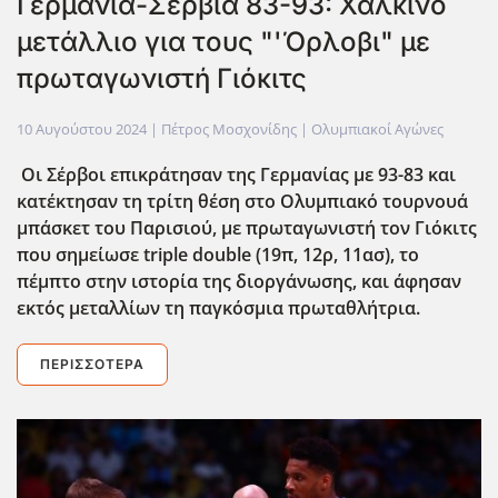
Γερμανία-Σερβία 83-93: Χάλκινο
μετάλλιο για τους "'Όρλοβι" με
πρωταγωνιστή Γιόκιτς
10 Αυγούστου 2024
| Πέτρος Μοσχονίδης |
Ολυμπιακοί Αγώνες
Οι Σέρβοι επικράτησαν της Γερμανίας με 93-83 και
κατέκτησαν τη τρίτη θέση στο Ολυμπιακό τουρνουά
μπάσκετ του Παρισιού, με πρωταγωνιστή τον Γιόκιτς
που σημείωσε triple double (19π, 12ρ, 11ασ), το
πέμπτο στην ιστορία της διοργάνωσης, και άφησαν
εκτός μεταλλίων τη παγκόσμια πρωταθλήτρια.
ΠΕΡΙΣΣΌΤΕΡΑ