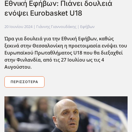
Εθνική Εφήβων: Πιάνει δουλειά
ενόψει Eurobasket U18
20 Ιουνίου 2024
| Γιάννης Γιαννουδάκης |
Εφήβων
Ώρα για δουλειά για την Εθνική Εφήβων, καθώς
ξεκινά στην Θεσσαλονίκη η προετοιμασία ενόψει του
Ευρωπαϊκού Πρωταθλήματος U
18 που θα διεξαχθεί
στην Φινλανδία, από τις 27 Ιουλίου ως τις 4
Αυγούστου.
ΠΕΡΙΣΣΌΤΕΡΑ