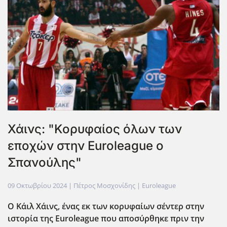
Χάινς: "Κορυφαίος όλων των
εποχών στην Euroleague ο
Σπανούλης"
09 Οκτωβρίου 2024
| Πέτρος Μοσχονίδης |
Euroleague
Ο Κάιλ Χάινς, ένας εκ των κορυφαίων σέντερ στην
ιστορία της Euroleague που αποσύρθηκε πριν την