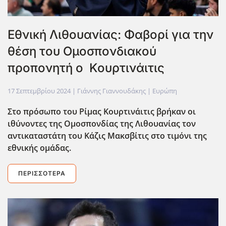
Εθνική Λιθουανίας: Φαβορί για την
θέση του Ομοσπονδιακού
προπονητή ο Κουρτινάιτις
17 Σεπτεμβρίου 2024
| Γιάννης Γιαννουδάκης |
Ευρώπη
Στο πρόσωπο του Ρίμας Κουρτινάιτις βρήκαν οι
ιθύνοντες της Ομοσπονδίας της Λιθουανίας τον
αντικαταστάτη του Κάζις Μακσβίτις στο τιμόνι της
εθνικής ομάδας.
ΠΕΡΙΣΣΌΤΕΡΑ