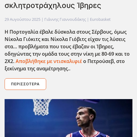
σκλητροτράχηλους Ίβηρες
29 Αυγούστου 2025
| Γιάννης Γιαννουδάκης |
Eurobasket
Η Πορτογαλία έβαλε δύσκολα στους Σέρβους, όμως
Νίκολα Γιόκιτς και Νίκολα Γιόβιτς είχαν τις λύσεις
στα… προβλήματα που τους έβαζαν οι Ίβηρες,
οδηγώντας την ομάδα τους στην νίκη με 80-69 και το
2Χ2.
Αποβλήθηκε με ντισκαλιφιέ
ο Πετρούσεβ, στο
ξεκίνημα της αναμέτρησης..
ΠΕΡΙΣΣΌΤΕΡΑ