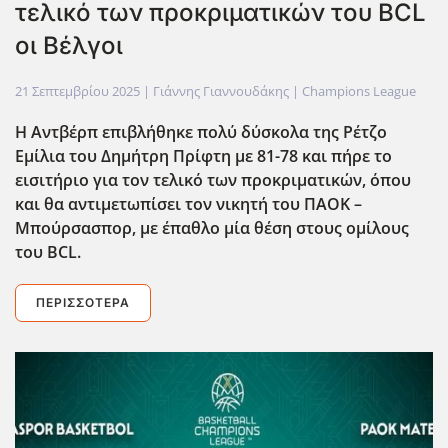
τελικό των προκριματικών του BCL
οι Βέλγοι
21 Σεπτεμβρίου 2025
| Γιάννης Γιαννουδάκης |
Champions League
Η Αντβέρπ επιβλήθηκε πολύ δύσκολα της Ρέτζο
Εμίλια του Δημήτρη Πρίφτη με 81-78 και πήρε το
εισιτήριο για τον τελικό των προκριματικών, όπου
και θα αντιμετωπίσει τον νικητή του ΠΑΟΚ –
Μπούρσασπορ, με έπαθλο μία θέση στους ομίλους
του BCL
.
ΠΕΡΙΣΣΌΤΕΡΑ