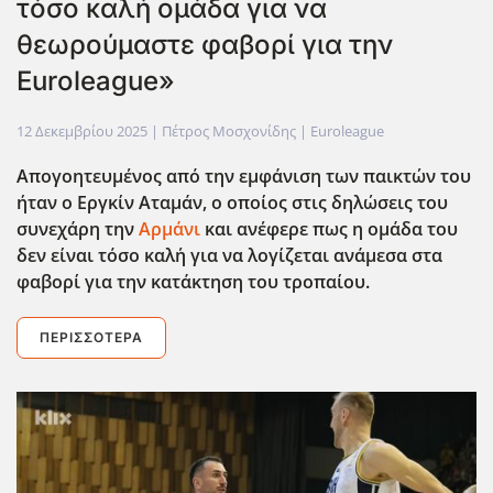
τόσο καλή ομάδα για να
θεωρούμαστε φαβορί για την
Euroleague»
12 Δεκεμβρίου 2025
| Πέτρος Μοσχονίδης |
Euroleague
Απογοητευμένος από την εμφάνιση των παικτών του
ήταν ο Εργκίν Αταμάν, ο οποίος στις δηλώσεις του
συνεχάρη την
Αρμάνι
και ανέφερε πως η ομάδα του
δεν είναι τόσο καλ΄η για να λογίζεται ανάμεσα στα
φαβορί για την κατάκτηση του τροπαίου.
ΠΕΡΙΣΣΌΤΕΡΑ