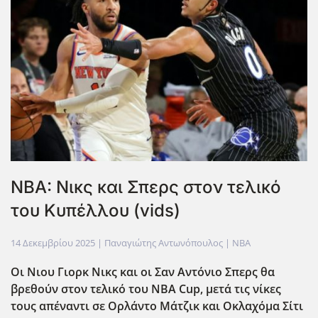
NBA: Νικς και Σπερς στον τελικό
του Κυπέλλου (vids)
14 Δεκεμβρίου 2025
| Παναγιώτης Αντωνόπουλος |
NBA
Οι Νιου Γιορκ Νικς και οι Σαν Αντόνιο Σπερς θα
βρεθούν στον τελικό του NBA Cup, μετά τις νίκες
τους απέναντι σε Ορλάντο Μάτζικ και Οκλαχόμα Σίτι