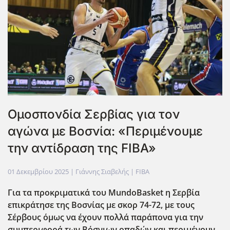
Ομοσπονδία Σερβίας για τον
αγώνα με Βοσνία: «Περιμένουμε
την αντίδραση της FIBA»
01 Δεκεμβρίου 2025
| Γιάννης Σιαβελής |
FIBA
Για τα προκριματικά του MundoBasket η Σερβία
επικράτησε της Βοσνίας με σκορ 74-72, με τους
Σέρβους όμως να έχουν πολλά παράπονα για την
συμπεριφορά των Βόσνιων οπαδών και περιμένουν