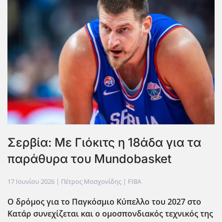
Σερβία: Με Γιόκιτς η 18άδα για τα
παράθυρα του Mundobasket
17 Ιουνίου 2026
| Πέτρος Μοσχονίδης |
FIBA
Ο δρόμος για το Παγκόσμιο Κύπελλο του 2027 στο
Κατάρ συνεχίζεται και ο ομοσπονδιακός τεχνικός της