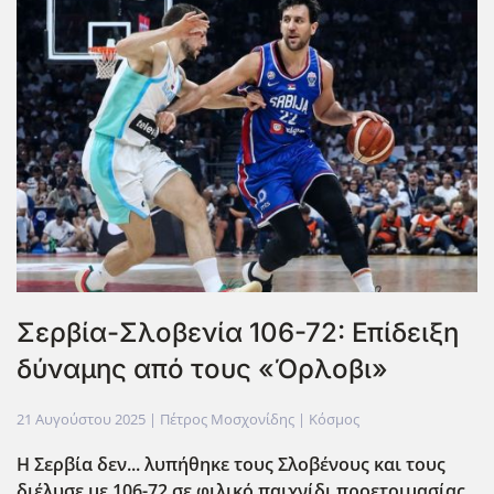
Σερβία-Σλοβενία 106-72: Επίδειξη
δύναμης από τους «Όρλοβι»
21 Αυγούστου 2025
| Πέτρος Μοσχονίδης |
Κόσμος
Η Σερβία δεν... λυπήθηκε τους Σλοβένους και τους
διέλυσε με 106-72 σε φιλικό παιχνίδι προετοιμασίας.