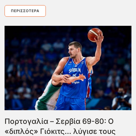
ΠΕΡΙΣΣΌΤΕΡΑ
Πορτογαλία – Σερβία 69-80: Ο
«διπλός» Γιόκιτς… λύγισε τους