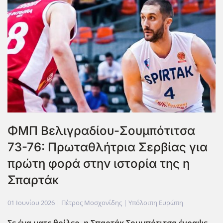
ΦΜΠ Βελιγραδίου-Σουμπότιτσα
73-76: Πρωταθλήτρια Σερβίας για
πρώτη φορά στην ιστορία της η
Σπαρτάκ
01 Ιουνίου 2026
| Πέτρος Μοσχονίδης |
Υπόλοιπη Ευρώπη
Σε ένα ματς θρίλερ, η Σπαρτάκ Σουμπότιτσα έγραψε