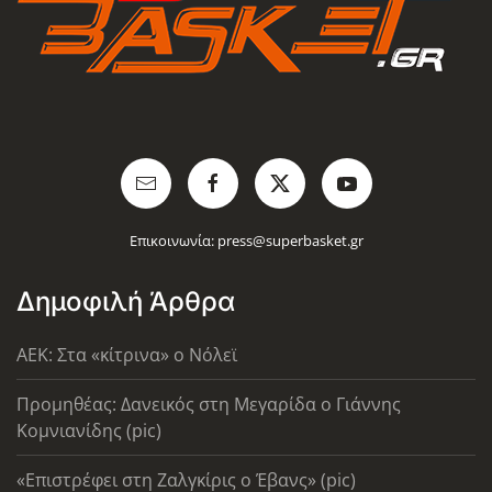
Επικοινωνία:
press@superbasket.gr
Δημοφιλή Άρθρα
AEK: Στα «κίτρινα» ο Νόλεϊ
Προμηθέας: Δανεικός στη Μεγαρίδα ο Γιάννης
Κομνιανίδης (pic)
«Επιστρέφει στη Ζαλγκίρις ο Έβανς» (pic)