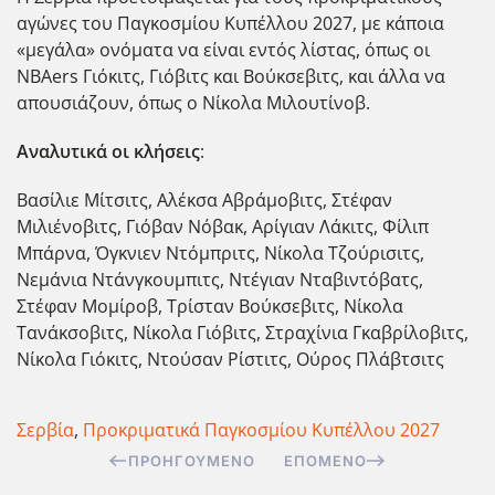
αγώνες του Παγκοσμίου Κυπέλλου 2027, με κάποια
«μεγάλα» ονόματα να είναι εντός λίστας, όπως οι
NBAers Γιόκιτς, Γιόβιτς και Βούκσεβιτς, και άλλα να
απουσιάζουν, όπως ο Νίκολα Μιλουτίνοβ.
Αναλυτικά οι κλήσεις
:
Βασίλιε Μίτσιτς, Αλέκσα Αβράμοβιτς, Στέφαν
Μιλιένοβιτς, Γιόβαν Νόβακ, Αρίγιαν Λάκιτς, Φίλιπ
Μπάρνα, Όγκνιεν Ντόμπριτς, Νίκολα Τζούρισιτς,
Νεμάνια Ντάνγκουμπιτς, Ντέγιαν Νταβιντόβατς,
Στέφαν Μομίροβ, Τρίσταν Βούκσεβιτς, Νίκολα
Τανάκσοβιτς, Νίκολα Γιόβιτς, Στραχίνια Γκαβρίλοβιτς,
Νίκολα Γιόκιτς, Ντούσαν Ρίστιτς, Ούρος Πλάβτσιτς
Σερβία
,
Προκριματικά Παγκοσμίου Κυπέλλου 2027
ΠΡΟΗΓΟΎΜΕΝΟ
ΕΠΌΜΕΝΟ