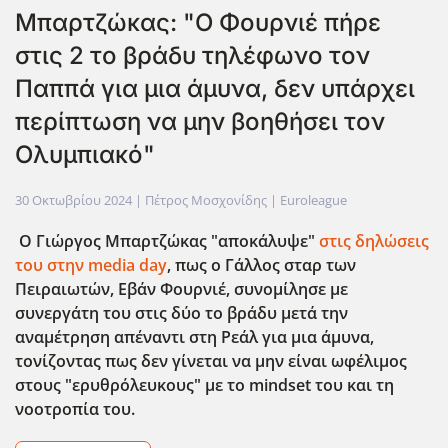
Μπαρτζώκας: "Ο Φουρνιέ πήρε
στις 2 το βράδυ τηλέφωνο τον
Παππά για μια άμυνα, δεν υπάρχει
περίπτωση να μην βοηθήσει τον
Ολυμπιακό"
30 Οκτωβρίου 2024
| Πέτρος Μοσχονίδης |
Euroleague
Ο Γιώργος Μπαρτζώκας "αποκάλυψε"
στις δηλώσεις
του στην media day
, πως ο Γάλλος σταρ των
Πειραιωτών, Εβάν Φουρνιέ, συνομίλησε με
συνεργάτη του στις δύο το βράδυ μετά την
αναμέτρηση απέναντι στη Ρεάλ για μια άμυνα,
τονίζοντας πως δεν γίνεται να μην είναι ωφέλιμος
στους "ερυθρόλευκους" με το mindset του και τη
νοοτροπία του.