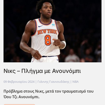
Νικς – Πλήγμα με Ανουνόμπι
09 Φεβρουαρίου 2024
| Γιάννης Γιαννουδάκης |
NBA
Πρόβλημα στους Νικς, μετά τον τραυματισμό του
Όου Τζι Ανουνόμπι.