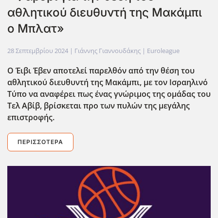
αθλητικού διευθυντή της Μακάμπι
ο Μπλατ»
28 Σεπτεμβρίου 2024
| Γιάννης Γιαννουδάκης |
Euroleague
Ο Έιβι Έβεν αποτελεί παρελθόν από την θέση του
αθλητικού διευθυντή της Μακάμπι, με τον Ισραηλινό
Τύπο να αναφέρει πως ένας γνώριμος της ομάδας του
Τελ Αβίβ, βρίσκεται προ των πυλών της μεγάλης
επιστροφής.
ΠΕΡΙΣΣΌΤΕΡΑ