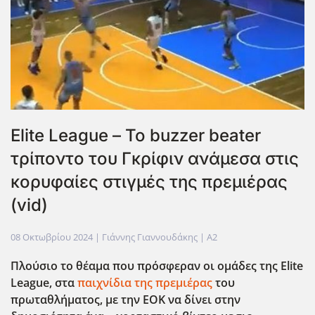
Elite League – Το buzzer beater
τρίποντο του Γκρίφιν ανάμεσα στις
κορυφαίες στιγμές της πρεμιέρας
(vid)
08 Οκτωβρίου 2024
| Γιάννης Γιαννουδάκης |
A2
Πλούσιο το θέαμα που πρόσφεραν οι ομάδες της Elite
League
, στα
παιχνίδια της πρεμιέρας
του
πρωταθλήματος, με την ΕΟΚ να δίνει στην