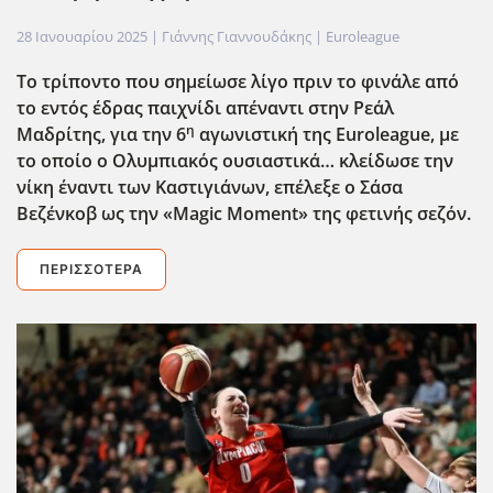
28 Ιανουαρίου 2025
| Γιάννης Γιαννουδάκης |
Euroleague
Το τρίποντο που σημείωσε λίγο πριν το φινάλε από
το εντός έδρας παιχνίδι απέναντι στην Ρεάλ
η
Μαδρίτης, για την 6
αγωνιστική της Euroleague
, με
το οποίο ο Ολυμπιακός ουσιαστικά… κλείδωσε την
νίκη έναντι των Καστιγιάνων, επέλεξε ο Σάσα
Βεζένκοβ ως την «Magic
Moment
» της φετινής σεζόν.
ΠΕΡΙΣΣΌΤΕΡΑ