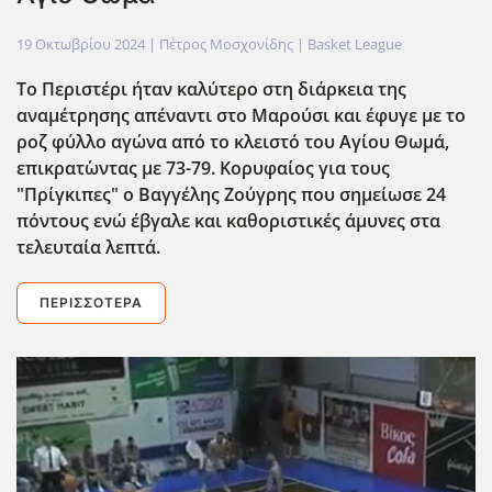
19 Οκτωβρίου 2024
| Πέτρος Μοσχονίδης |
Basket League
Το Περιστέρι ήταν καλύτερο στη διάρκεια της
αναμέτρησης απέναντι στο Μαρούσι και έφυγε με το
ροζ φύλλο αγώνα από το κλειστό του Αγίου Θωμά,
επικρατ΄ωντας με 73-79. Κορυφαίος για τους
"Πρίγκιπες" ο Βαγγέλης Ζούγρης που σημείωσε 24
πόντους ενώ έβγαλε και καθοριστικές άμυνες στα
τελευταία λεπτά.
ΠΕΡΙΣΣΌΤΕΡΑ