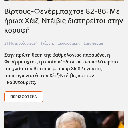
Βίρτους-Φενέρμπαχτσε 82-86: Με
ήρωα Χέιζ-Ντέιβις διατηρείται στην
κορυφή
21 Νοεμβρίου 2024
| Γιάννης Γιαννουδάκης |
Euroleague
Στην πρώτη θέση της βαθμολογίας παραμένει η
Φενέρμπαχτσε, η οποία κέρδισε σε ένα πολύ ωραίο
παιχνίδι την Βίρτους με σκορ 86-82 έχοντας
πρωταγωνιστές τον Χέιζ-Ντέιβις και τον
Γκούντουριτς.
ΠΕΡΙΣΣΌΤΕΡΑ