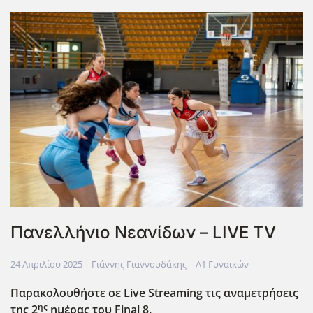
Πανελλήνιο Νεανίδων – LIVE TV
24 Απριλίου 2025
| Γιάννης Γιαννουδάκης |
Α1 Γυναικών
Παρακολουθήστε σε Live
Streaming
τις αναμετρήσεις
ης
της 2
ημέρας του Final
8.