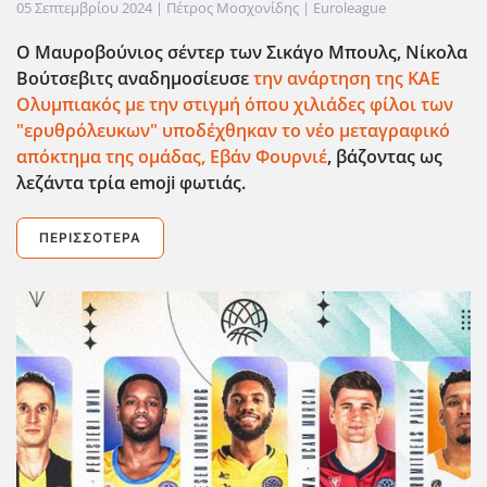
05 Σεπτεμβρίου 2024
| Πέτρος Μοσχονίδης |
Euroleague
Ο Μαυροβούνιος σέντερ των Σικάγο Μπουλς, Νίκολα
Βούτσεβιτς αναδημοσίευσε
την ανάρτηση της ΚΑΕ
Ολυμπιακός με την στιγμή όπου χιλιάδες φίλοι των
"ερυθρόλευκων" υποδέχθηκαν το νέο μεταγραφικό
απόκτημα της ομάδας, Εβάν Φουρνιέ
, βάζοντας ως
λεζάντα τρία emoji φωτιάς.
ΠΕΡΙΣΣΌΤΕΡΑ