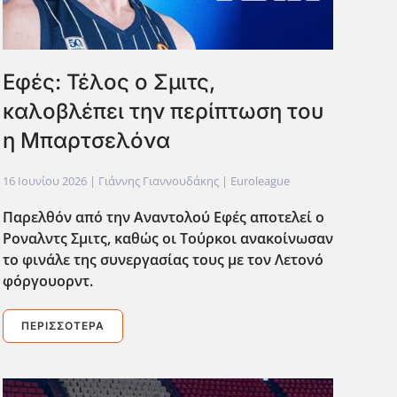
Εφές: Τέλος ο Σμιτς,
καλοβλέπει την περίπτωση του
η Μπαρτσελόνα
16 Ιουνίου 2026
| Γιάννης Γιαννουδάκης |
Euroleague
Παρελθόν από την Αναντολού Εφές αποτελεί ο
Ροναλντς Σμιτς, καθώς οι Τούρκοι ανακοίνωσαν
το φινάλε της συνεργασίας τους με τον Λετονό
φόργουορντ.
ΠΕΡΙΣΣΌΤΕΡΑ