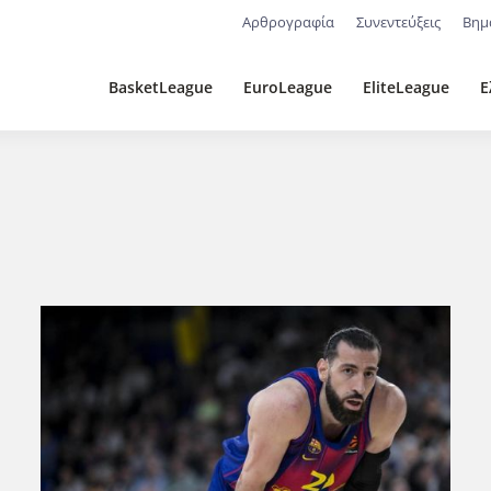
Αρθρογραφία
Συνεντεύξεις
Βημ
BasketLeague
EuroLeague
EliteLeague
Ε