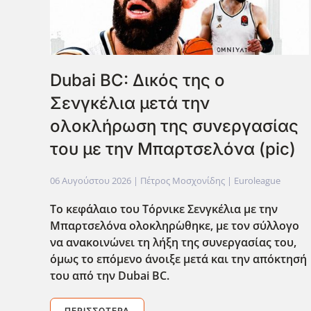
Dubai BC: Δικός της ο
Σενγκέλια μετά την
ολοκλήρωση της συνεργασίας
του με την Μπαρτσελόνα (pic)
06 Αυγούστου 2026
| Πέτρος Μοσχονίδης |
Euroleague
Το κεφάλαιο του Τόρνικε Σενγκέλια με την
Μπαρτσελόνα ολοκληρ΄ωθηκε, με τον σύλλογο
να ανακοινώνει τη λήξη της συνεργασίας του,
όμως το επόμενο άνοιξε μετά και την απόκτησή
του από την Dubai BC.
ΠΕΡΙΣΣΌΤΕΡΑ