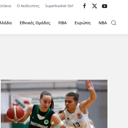
ατάκια
Ο Ακάλυπτος
Superbasket Girl
λλάδα
Εθνικές Ομάδες
FIBA
Ευρώπη
NBA