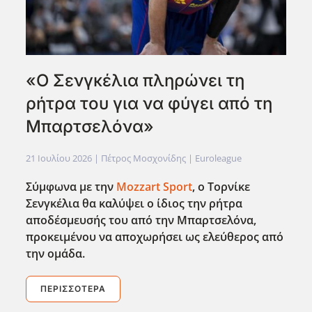
«Ο Σενγκέλια πληρώνει τη
ρήτρα του για να φύγει από τη
Μπαρτσελόνα»
21 Ιουλίου 2026
| Πέτρος Μοσχονίδης |
Euroleague
Σύμφωνα με την
Mozzart Sport
, ο Τορνίκε
Σενγκέλια θα καλύψει ο ίδιος την ρήτρα
αποδέσμευσής του από την Μπαρτσελόνα,
προκειμένου να αποχωρήσει ως ελεύθερος από
την ομάδα.
ΠΕΡΙΣΣΌΤΕΡΑ