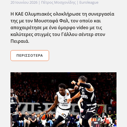
20 Ιουνίου 2026
| Πέτρος Μοσχονίδης |
Euroleague
Η ΚΑΕ Ολυμπιακός ολοκλήρωσε τη συνεργασία
της με τον Μουσταφά Φαλ, τον οποίο και
αποχαιρέτησε με ένα όμορφο video με τις
καλύτερες στιγμές του Γάλλου σέντερ στον
Πειραιά.
ΠΕΡΙΣΣΌΤΕΡΑ