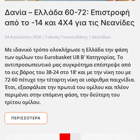
Δανία – Ελλάδα 60-72: Επιστροφή
από το -14 και 4Χ4 για τις Νεανίδες
04 Αυγούστου 2026
| Γιάννης Γιαννουδάκης |
Νεανίδων
Με ιδανικό τρόπο ολοκλήρωσε η Ελλάδα την φάση
των ομίλων του Eurobasket
U
8 Β’ Κατηγορίας. Το
αντιπροσωπευτικό μας συγκρότημα επέστρεψε από
το εις βάρος του 38-24 στο 18’ και με την νίκη του με
72-60 πέτυχε την τέταρτη νίκη σε ισάριθμα παιχνίδια.
Έτσι, εξασφάλισε την πρωτιά του ομίλου και πλέον
περιμένει στην επόμενη φάση, την δεύτερη του
τρίτου ομίλου.
ΠΕΡΙΣΣΌΤΕΡΑ