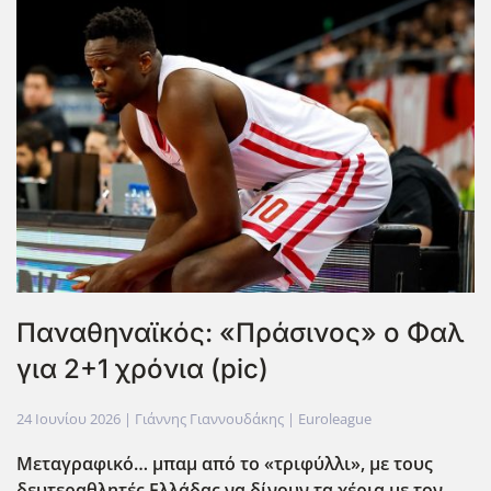
Παναθηναϊκός: «Πράσινος» ο Φαλ
για 2+1 χρόνια (pic)
24 Ιουνίου 2026
| Γιάννης Γιαννουδάκης |
Euroleague
Μεταγραφικό… μπαμ από το «τριφύλλι», με τους
δευτεραθλητές Ελλάδας να δίνουν τα χέρια με τον