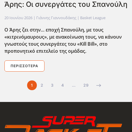
Άρης: Οι συνεργάτες του Σπανούλη
20 Ιουνίου 2026
| Γιάννης Γιαννουδάκης |
Basket League
Ο Άρης ζει στην… εποχή Σπανούλη, με τους
«κιτρινόμαυρους», με ανακοίνωση τους, να κάνουν
γνωστούς τους συνεργάτες του «Kill
Bill
», στο
προπονητικό επιτελείο της ομάδας.
ΠΕΡΙΣΣΌΤΕΡΑ
1
2
3
4
…
29