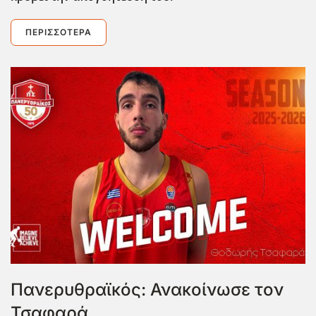
ΠΕΡΙΣΣΌΤΕΡΑ
Πανερυθραϊκός: Ανακοίνωσε τον
Τσαφαρά