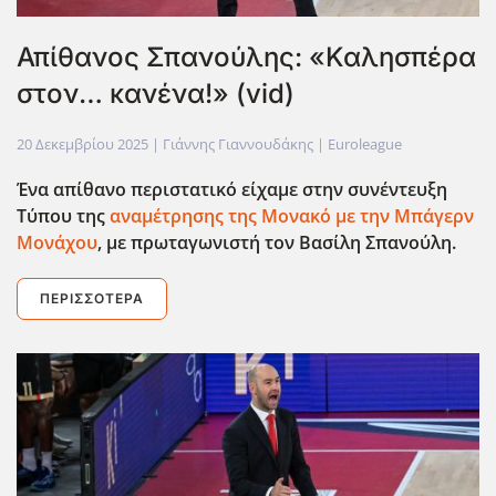
Απίθανος Σπανούλης: «Καλησπέρα
στον… κανένα!» (vid)
20 Δεκεμβρίου 2025
| Γιάννης Γιαννουδάκης |
Euroleague
Ένα απίθανο περιστατικό είχαμε στην συνέντευξη
Τύπου της
αναμέτρησης της Μονακό με την Μπάγερν
Μονάχου
, με πρωταγωνιστή τον Βασίλη Σπανούλη.
ΠΕΡΙΣΣΌΤΕΡΑ