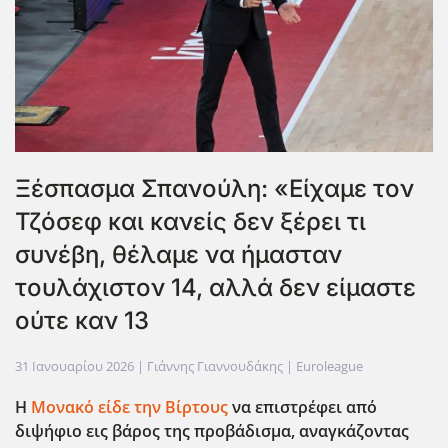
Ξέσπασμα Σπανούλη: «Είχαμε τον
Τζόσεφ και κανείς δεν ξέρει τι
συνέβη, θέλαμε να ήμασταν
τουλάχιστον 14, αλλά δεν είμαστε
ούτε καν 13
31 Ιανουαρίου 2026
| Γιάννης Γιαννουδάκης |
Euroleague
Η
Μονακό είδε την Βίρτους
να επιστρέφει από
διψήφιο εις βάρος της προβάδισμα, αναγκάζοντας