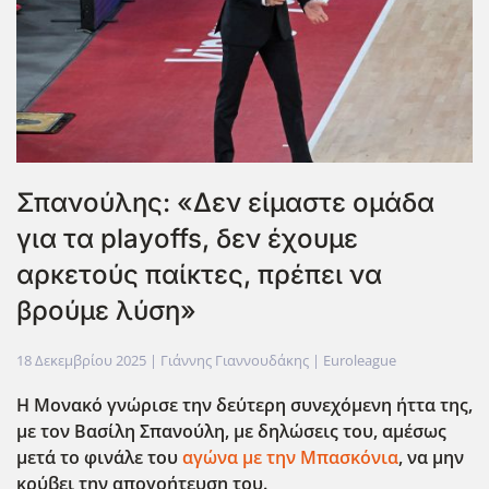
Σπανούλης: «Δεν είμαστε ομάδα
για τα playoffs, δεν έχουμε
αρκετούς παίκτες, πρέπει να
βρούμε λύση»
18 Δεκεμβρίου 2025
| Γιάννης Γιαννουδάκης |
Euroleague
Η Μονακό γνώρισε την δεύτερη συνεχόμενη ήττα της,
με τον Βασίλη Σπανούλη, με δηλώσεις του, αμέσως
μετά το φινάλε του
αγώνα με την Μπασκόνια
, να μην
κρύβει την απογοήτευση του.