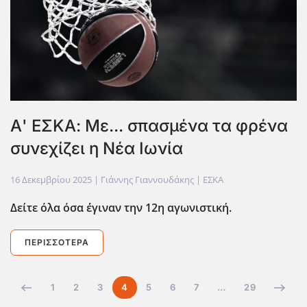
Α' ΕΣΚΑ: Με... σπασμένα τα φρένα
συνεχίζει η Νέα Ιωνία
16 Δεκεμβρίου 2025
| Γιάννης Γιαννουδάκης |
ΕΣΚΑ
Δείτε όλα όσα ΄έγιναν την 12η αγωνιστική.
ΠΕΡΙΣΣΌΤΕΡΑ
1
2
3
4
5
6
7
…
29