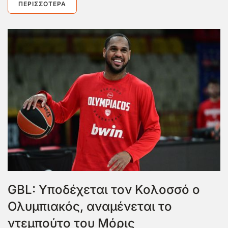
ΠΕΡΙΣΣΌΤΕΡΑ
GBL: Υποδέχεται τον Κολοσσό ο
Ολυμπιακός, αναμένεται το
ντεμπούτο του Μόρις