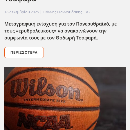
16 Δεκεμβρίου 2025
| Γιάννης Γιαννουδάκης |
A2
Μεταγραφική ενίσχυση για τον Πανερυθραϊκό, με
τους «ερυθρόλευκους» να ανακοινώνουν την
συμφωνία τους με τον Θοδωρή Τσαφαρά.
ΠΕΡΙΣΣΌΤΕΡΑ