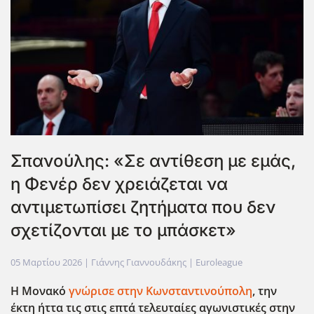
Σπανούλης: «Σε αντίθεση με εμάς,
η Φενέρ δεν χρειάζεται να
αντιμετωπίσει ζητήματα που δεν
σχετίζονται με το μπάσκετ»
05 Μαρτίου 2026
| Γιάννης Γιαννουδάκης |
Euroleague
Η Μονακό
γνώρισε στην Κωνσταντινούπολη
, την
έκτη ήττα τις στις επτά τελευταίες αγωνιστικές στην