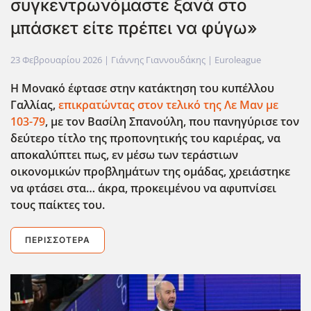
συγκεντρωνόμαστε ξανά στο
μπάσκετ είτε πρέπει να φύγω»
23 Φεβρουαρίου 2026
| Γιάννης Γιαννουδάκης |
Euroleague
Η Μονακό έφτασε στην κατάκτηση του κυπέλλου
Γαλλίας,
επικρατώντας στον τελικό της Λε Μαν με
103-79
, με τον Βασίλη Σπανούλη, που πανηγύρισε τον
δεύτερο τίτλο της προπονητικής του καριέρας, να
αποκαλύπτει πως, εν μέσω των τεράστιων
οικονομικών προβλημάτων της ομάδας, χρειάστηκε
να φτάσει στα… άκρα, προκειμένου να αφυπνίσει
τους παίκτες του.
ΠΕΡΙΣΣΌΤΕΡΑ