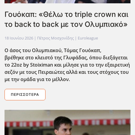
Γουόκαπ: «Θέλω το triple crown και
το back to back με τον Ολυμπιακό»
18 Ιουνίου 2026
| Πέτρος Μοσχονίδης |
Euroleague
Ο άσος του Ολυμπιακού, Τόμας Γουόκαπ,
βρέθηκε στο κλειστό της Γλυφάδας, όπου διεξάγεται
το 22oz by Stoiximan και μίλησε για το την εξαιρετική
σεζόν με τους Πειραιώτες αλλά και τους στόχους του
με την ομάδα για το μέλλον.
ΠΕΡΙΣΣΌΤΕΡΑ