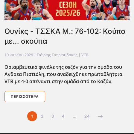
Ουνίκς - ΤΣΣΚΑ Μ.: 76-102: Κούπα
με… σκούπα
10 Ιουνίου 2026
| Γιάννης Γιαννουδάκης |
VTB
Θριαμβευτικό φινάλε της σεζόν για την ομάδα του
Ανδρέα Πιστιόλη, που αναδείχθηκε πρωταθλήτρια
VTB
με 4-0 απέναντι στην ομάδα από το Καζάν.
ΠΕΡΙΣΣΌΤΕΡΑ
1
2
3
4
…
24