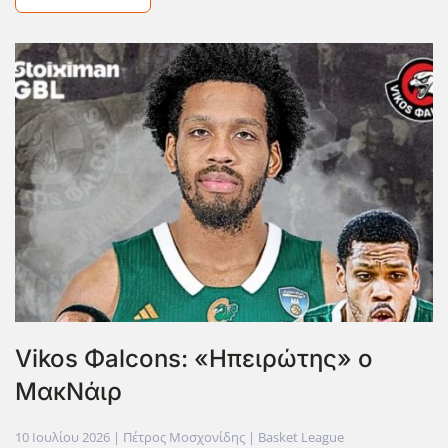
Vikos Φalcons: «Ηπειρώτης» ο
ΜακΝάιρ
10 Ιουλίου 2026
| Πέτρος Μοσχονίδης |
Basket League