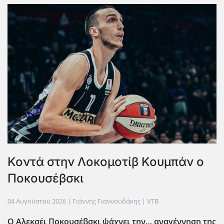
Κοντά στην Λοκομοτίβ Κουμπάν ο
Ποκουσέβσκι
04 Αυγούστου 2026
| Γιάννης Γιαννουδάκης |
VTB
Ο Αλεκσέι Ποκουσέβσκι ψάχνει την… αναγέννηση της