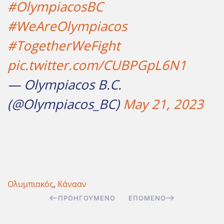
#OlympiacosBC
#WeAreOlympiacos
#TogetherWeFight
pic.twitter.com/CUBPGpL6N1
— Olympiacos B.C.
(@Olympiacos_BC)
May 21, 2023
Ολυμπιακός
,
Κάνααν
ΠΡΟΗΓΟΎΜΕΝΟ
ΕΠΌΜΕΝΟ