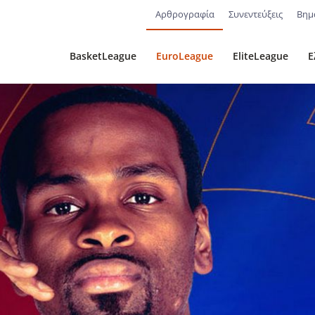
Αρθρογραφία
Συνεντεύξεις
Βημ
BasketLeague
EuroLeague
EliteLeague
Ε