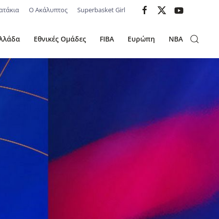
ατάκια
Ο Ακάλυπτος
Superbasket Girl
λλάδα
Εθνικές Ομάδες
FIBA
Ευρώπη
NBA