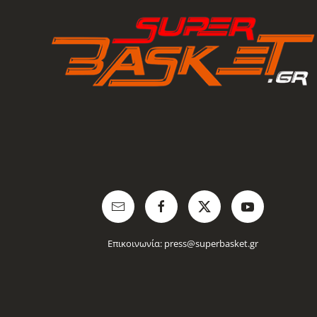
Επικοινωνία:
press@superbasket.gr