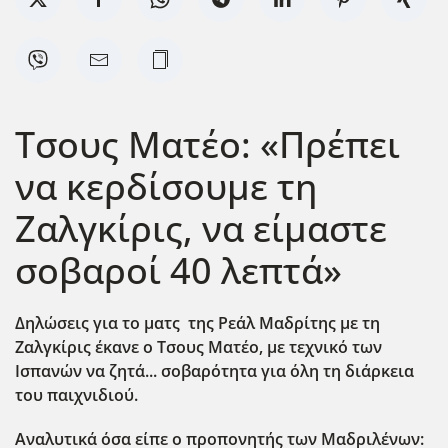
Τσους Ματέο: «Πρέπει
να κερδίσουμε τη
Ζαλγκίρις, να είμαστε
σοβαροί 40 λεπτά»
Δηλώσεις για το ματς της Ρεάλ Μαδρίτης με τη
Ζαλγκίρις έκανε ο Τσους Ματέο, με τεχνικό των
Ισπανών να ζητά... σοβαρότητα για όλη τη διάρκεια
του παιχνιδιού.
Αναλυτικά όσα είπε ο προπονητής των Μαδριλένων: