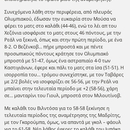
Συνεχόμενα λάθη στην περιφέρεια, από πλευράς
Ολυμπιακού, έδωσαν την ευκαιρία στον Μούσα να
φέρει το ματς στο καλάθι (44-46), ενώ το λέι απ του
Χεζόνια ισοφάρισε το ματς στους 46 πόντους, με την
Ρεάλ να ξεκινά, όπως και στην πρώτη περίοδο, με ένα
8-2. Ο Βεζένκοβ… πήρε μπροστά και με πέντε
προσωπικούς πόντους κράτησε τον Ολυμπιακό
μπροστά με 51-47, όμως ένα αστραπιαίο 4-0 των
Καστιγιάνων, έφερε και πάλι το ματς στα ίσα (51-51). Η
ισορροπία του… τρόμου συνεχίστηκε, με τον Ταβάρες
με 2/2 βολές να ισοφαρίζει σε 56-56, με την Ρεάλ να
μπαίνει στην τελευταία περίοδο με +2 (58-56), χάρη
σε… μανταρίνι του Γιουλ, μπροστά στον Μιλουτίνοβ.
Με καλάθι του Βιλντόσα για το 58-58 ξεκίνησε η
τελευταία περίοδος της αναμέτρησης της Μαδρίτης,
με τον Γκαρούμπα, όμως, να απαντά με γκολ – φάουλ
για το 61-58. Νέο λάθος έφερες το καλάθι του Ιμπάκα