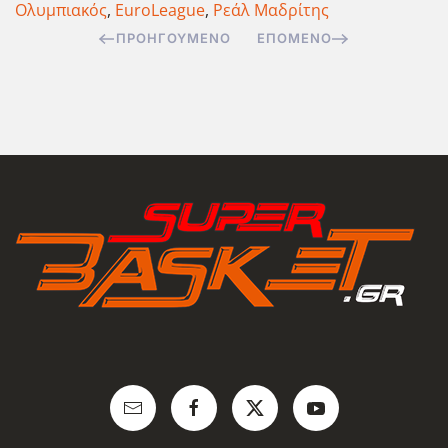
Ολυμπιακός
,
EuroLeague
,
Ρεάλ Μαδρίτης
ΠΡΟΗΓΟΎΜΕΝΟ
ΕΠΌΜΕΝΟ