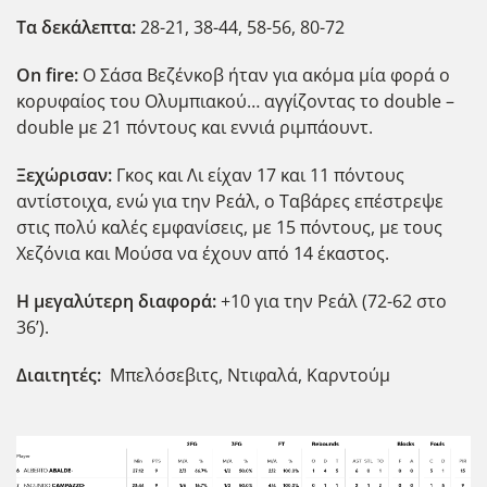
Τα δεκάλεπτα:
28-21, 38-44, 58-56, 80-72
Ο
n
fire
:
Ο Σάσα Βεζένκοβ ήταν για ακόμα μία φορά ο
κορυφαίος του Ολυμπιακού… αγγίζοντας το double –
double με 21 πόντους και εννιά ριμπάουντ.
Ξεχώρισαν:
Γκος και Λι είχαν 17 και 11 πόντους
αντίστοιχα, ενώ για την Ρεάλ, ο Ταβάρες επέστρεψε
στις πολύ καλές εμφανίσεις, με 15 πόντους, με τους
Χεζόνια και Μούσα να έχουν από 14 έκαστος.
Η μεγαλύτερη διαφορά:
+10 για την Ρεάλ (72-62 στο
36’).
Διαιτητές:
Μπελόσεβιτς, Ντιφαλά, Καρντούμ