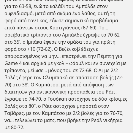
για το 63-58, ενώ το καλάθι του Αμπάλδε στον
αιφνιδιασμό, μετά από ακόμα ένα λάθος, αυτή τη
φορά από τον Γκος, έδωσε σημαντικό προβάδισμα
επτά πόντων στους Καστιγιάνους (67-60). Το…
ορειβατικό τρίποντο του Αμπάλδε έγραψε το 70-62
στο 35’, ο Ιμπάκα έφερε την ομάδα του για πρώτη
φορά στο +10 (72-62). Ο Βεζένκοβ έδειχνε
αποφασισμένος να μην… επιστρέψει την Πέμπτη για
Game 4 και αρχικά με γκολ – φάουλ και εν συνεχεία με
τρίποντο, μείωσε… μόνος του σε 72-68. Ο Λι με 2/2
βολές έφερε τον Ολυμπιακό σε απόσταση βολής (72-
70) στο 38’. Ο Καμπάτσο, μετά από απόφαση των
διαιτητών για αντικανονική προσπάθεια του Ράιτ,
έγραψε το 74-70, ο Γουόκαπ αστόχησε σε δύο κρίσιμες
βολές στα 80’’, ο Ράιτ αστόχησε μπροστά στον
Ταβάρες, με τον Καμπάτσο με 2/2 βολές για το 76-70,
να… τελειώνει το ματς, που βρήκε την Ρεάλ νικήτρια
με 80-72.