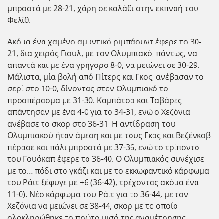
μπροστά με 28-21, χάρη σε καλάθι στην εκπνοή του
Φελίθ.
Ακόμα ένα χαμένο αμυντικό ριμπάουντ έφερε το 30-
21, δια χειρός Γιουλ, με τον Ολυμπιακό, πάντως, να
απαντά και με ένα γρήγορο 8-0, να μειώνει σε 30-29.
Μάλιστα, μία βολή από Πίτερς και Γκος, ανέβασαν το
σερί στο 10-0, δίνοντας στον Ολυμπιακό το
προσπέρασμα με 31-30. Καμπάτσο και Ταβάρες
απάντησαν με ένα 4-0 για το 34-31, ενώ ο Χεζόνια
ανέβασε το σκορ στο 36-31. Η αντίδραση του
Ολυμπιακού ήταν άμεση και με τους Γκος και Βεζένκοβ
πέρασε και πάλι μπροστά με 37-36, ενώ το τρίποντο
του Γουόκαπ έφερε το 36-40. Ο Ολυμπιακός συνέχισε
με το… πόδι στο γκάζι και με το εκκωφαντικό κάρφωμα
του Ράιτ ξέφυγε με +6 (36-42), τρέχοντας ακόμα ένα
11-0). Νέο κάρφωμα του Ράιτ για το 36-44, με τον
Χεζόνια να μειώνει σε 38-44, σκορ με το οποίο
ολοκληρώθηκε το πρώτο μισό της αναμέτρησης.