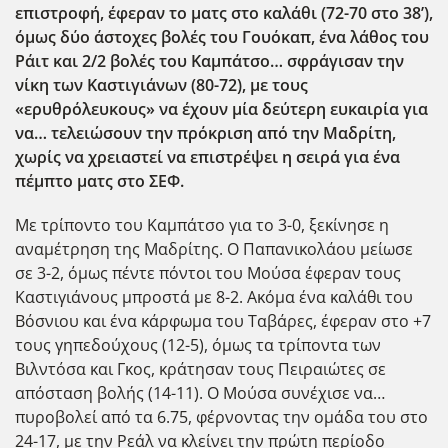
επιστροφή, έφεραν το ματς στο καλάθι (72-70 στο 38’),
όμως δύο άστοχες βολές του Γουόκαπ, ένα λάθος του
Ράιτ και 2/2 βολές του Καμπάτσο… σφράγισαν την
νίκη των Καστιγιάνων (80-72), με τους
«ερυθρόλευκους» να έχουν μία δεύτερη ευκαιρία για
να… τελειώσουν την πρόκριση από την Μαδρίτη,
χωρίς να χρειαστεί να επιστρέψει η σειρά για ένα
πέμπτο ματς στο ΣΕΦ.
Με τρίποντο του Καμπάτσο για το 3-0, ξεκίνησε η
αναμέτρηση της Μαδρίτης. Ο Παπανικολάου μείωσε
σε 3-2, όμως πέντε πόντοι του Μούσα έφεραν τους
Καστιγιάνους μπροστά με 8-2. Ακόμα ένα καλάθι του
Βόσνιου και ένα κάρφωμα του Ταβάρες, έφεραν στο +7
τους γηπεδούχους (12-5), όμως τα τρίποντα των
Βιλντόσα και Γκος, κράτησαν τους Πειραιώτες σε
απόσταση βολής (14-11). Ο Μούσα συνέχισε να…
πυροβολεί από τα 6.75, φέρνοντας την ομάδα του στο
24-17, με την Ρεάλ να κλείνει την πρώτη περίοδο