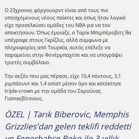
Ο 23χρονος φόργουορντ είναι από τους πιο
υποσχόμενους νέους παίκτες και όπως ήταν λογικό
είχε προσελκύσει ομάδες του ΝΒΑ για να τον
αποκτήσουν. Όπως έμοιαζε, ο Ταρίκ Μπιμπέροβιτς θα
υπέγραφε στους Γκρίζλις, αλλά σύμφωνα με
πληροφορίες από Τουρκία, αυτός επέλεξε να
παραμείνει στην Φενέρμπαχτσε και να υπογράψει
τριετές συμβόλαιο.
Την σεζόν που μας πέρασε, είχε 10,4 πόντους, 3,1
ριμπάουντ και 1,4 ασίστ μέσον όρο και κατέκτησε
triple-crown με την ομάδα του Σαρούνας
Γιασικεβίτσιους.
ÖZEL | Tarık Biberovic, Memphis
Grizzlies'dan gelen teklifi reddetti
ve Fenerbahçe Beko ile 3 yıllık