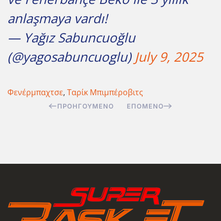
anlaşmaya vardı!
— Yağız Sabuncuoğlu
(@yagosabuncuoglu)
July 9, 2025
Φενέρμπαχτσε
,
Ταρίκ Μπιμπέροβιτς
ΠΡΟΗΓΟΎΜΕΝΟ
ΕΠΌΜΕΝΟ