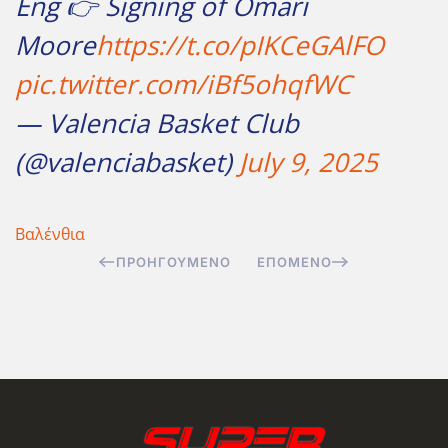
Eng 👉 Signing of Omari
Moore
https://t.co/pIKCeGAlFO
pic.twitter.com/iBf5ohqfWC
— Valencia Basket Club
(@valenciabasket)
July 9, 2025
Βαλένθια
ΠΡΟΗΓΟΎΜΕΝΟ
ΕΠΌΜΕΝΟ