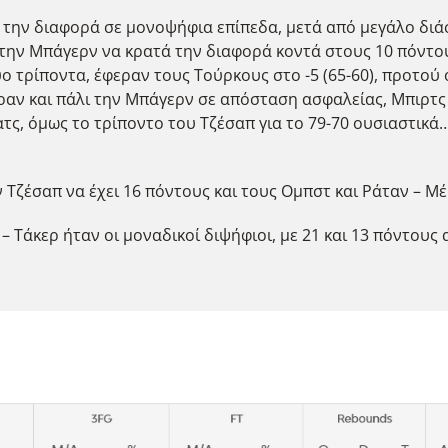
 την διαφορά σε μονοψήφια επίπεδα, μετά από μεγάλο διάστ
 την Μπάγερν να κρατά την διαφορά κοντά στους 10 πόντους 
ο τρίποντα, έφεραν τους Τούρκους στο -5 (65-60), προτού 
φεραν και πάλι την Μπάγερν σε απόσταση ασφαλείας, Μπιρτς
ς, όμως το τρίποντο του Τζέσαπ για το 79-70 ουσιαστικά…
ν Τζέσαπ να έχει 16 πόντους και τους Ομπστ και Ράταν – Μέ
 Τάκερ ήταν οι μοναδικοί διψήφιοι, με 21 και 13 πόντους 