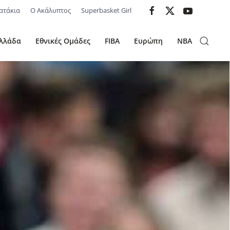
ατάκια
Ο Ακάλυπτος
Superbasket Girl
λλάδα
Εθνικές Ομάδες
FIBA
Ευρώπη
NBA