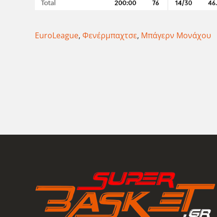
EuroLeague
,
Φενέρμπαχτσε
,
Μπάγερν Μονάχου