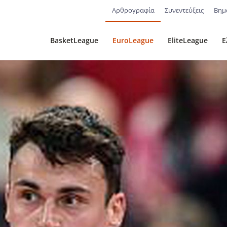
Αρθρογραφία
Συνεντεύξεις
Βημ
BasketLeague
EuroLeague
EliteLeague
Ε