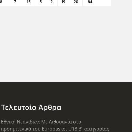
Τελευταία Άρθρα
Εθνική Νεανίδων: Με Λιθουανία στα
προημιτελικά του Eurobasket U18 Β’ κατηγορίας