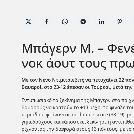
Μπάγερν Μ. – Φενέ
νοκ άουτ τους πρ
Με τον Νένο Ντιμιτρίεβιτς να πετυχαίνει 22 πό
Βαυαροί, στο 23-12 έπεσαν οι Τούρκοι, μετά την 
Εντυπωσιακό το ξεκίνημα της Μπάγερν στο παιχνίδ
Βαυαρούς να κρατούν το +13 μέχρι το φινάλε του
περιόδου, φτάνοντας σε double score (38-19), με
γηπεδούχους και κάπου εκεί ξεκίνησε η αντεπίθεσ
ρίχνοντας την διαφορά στους 13 πόντους, με το 