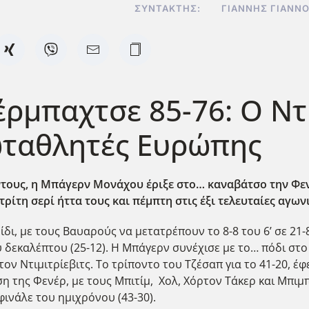
ΣΥΝΤΆΚΤΗΣ:
ΓΙΆΝΝΗΣ ΓΙΑΝΝ
ρμπαχτσε 85-76: Ο Ντι
ωταθλητές Ευρώπης
ντους, η Μπάγερν Μονάχου έριξε στο… καναβάτσο την Φεν
τρίτη σερί ήττα τους και πέμπτη στις έξι τελευταίες αγων
ι, με τους Βαυαρούς να μετατρέπουν το 8-8 του 6’ σε 21-8
 δεκαλέπτου (25-12). Η Μπάγερν συνέχισε με το… πόδι στο
 τον Ντιμιτρίεβιτς. Το τρίποντο του Τζέσαπ για το 41-20, 
η της Φενέρ, με τους Μπιτίμ, Χολ, Χόρτον Τάκερ και Μπιμπ
φινάλε του ημιχρόνου (43-30).