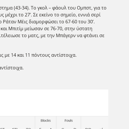
ημα (43-34). Το γκολ – φάουλ του Ομπστ, για το
μέχρι το 27’. Σε εκείνο το σημείο, εννιά σερί
ο Ράταν Μέις διαμορφώσει το 67-60 του 30’.
 και Μπιτίμ μείωσαν σε 76-70, στην ύστατη
τέλειωσε το ματς, με την Μπάγερν να φτάνει σε
ις με 14 και 11 πόντους αντίστοιχα.
αντίστοιχα.