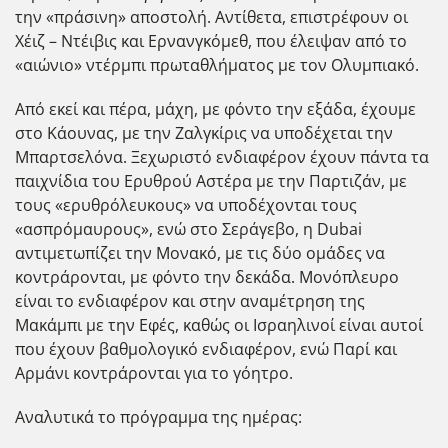
την «πράσινη» αποστολή. Αντίθετα, επιστρέφουν οι
Χέιζ – Ντέιβις και Ερνανγκόμεθ, που έλειψαν από το
«αιώνιο» ντέρμπι πρωταθλήματος με τον Ολυμπιακό.
Από εκεί και πέρα, μάχη, με φόντο την εξάδα, έχουμε
στο Κάουνας, με την Ζαλγκίρις να υποδέχεται την
Μπαρτσελόνα. Ξεχωριστό ενδιαφέρον έχουν πάντα τα
παιχνίδια του Ερυθρού Αστέρα με την Παρτιζάν, με
τους «ερυθρόλευκους» να υποδέχονται τους
«ασπρόμαυρους», ενώ στο Σεράγεβο, η Dubai
αντιμετωπίζει την Μονακό, με τις δύο ομάδες να
κοντράρονται, με φόντο την δεκάδα. Μονόπλευρο
είναι το ενδιαφέρον και στην αναμέτρηση της
Μακάμπι με την Εφές, καθώς οι Ισραηλινοί είναι αυτοί
που έχουν βαθμολογικό ενδιαφέρον, ενώ Παρί και
Αρμάνι κοντράρονται για το γόητρο.
Αναλυτικά το πρόγραμμα της ημέρας: