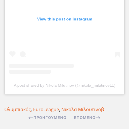
View this post on Instagram
A post shared by Nikola Milutinov (@nikola_milutinov11)
Ολυμπιακός
,
EuroLeague
,
Νικολα Μιλουτίνοβ
ΠΡΟΗΓΟΎΜΕΝΟ
ΕΠΌΜΕΝΟ