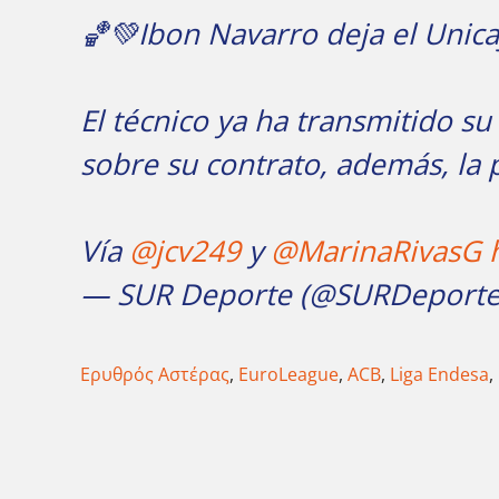
🏀💚Ibon Navarro deja el Unica
El técnico ya ha transmitido su
sobre su contrato, además, la p
Vía
@jcv249
y
@MarinaRivasG
— SUR Deporte (@SURDeport
Ερυθρός Αστέρας
,
EuroLeague
,
ACB
,
Liga Endesa
,