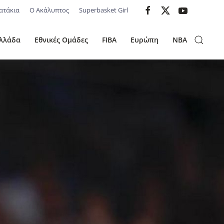
ατάκια
Ο Ακάλυπτος
Superbasket Girl
λλάδα
Εθνικές Ομάδες
FIBA
Ευρώπη
NBA