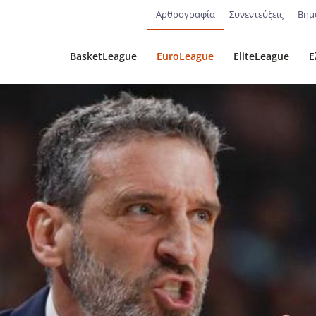
Αρθρογραφία
Συνεντεύξεις
Βημ
BasketLeague
EuroLeague
EliteLeague
Ε