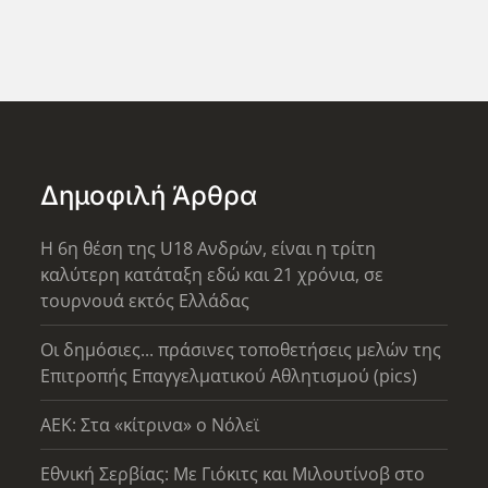
Δημοφιλή Άρθρα
Η 6η θέση της U18 Ανδρών, είναι η τρίτη
καλύτερη κατάταξη εδώ και 21 χρόνια, σε
τουρνουά εκτός Ελλάδας
Οι δημόσιες... πράσινες τοποθετήσεις μελών της
Επιτροπής Επαγγελματικού Αθλητισμού (pics)
AEK: Στα «κίτρινα» ο Νόλεϊ
Εθνική Σερβίας: Με Γιόκιτς και Μιλουτίνοβ στο