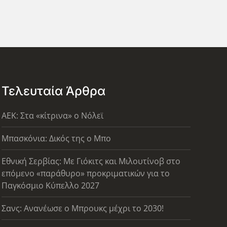
Τελευταία Άρθρα
AEK: Στα «κίτρινα» ο Νόλεϊ
Μπασκόνια: Δικός της ο Μπο
Εθνική Σερβίας: Με Γιόκιτς και Μιλουτίνοβ στο
επόμενο «παράθυρο» προκριματικών για το
Παγκόσμιο Κύπελλο 2027
Σανς: Ανανέωσε ο Μπρουκς μέχρι το 2030!