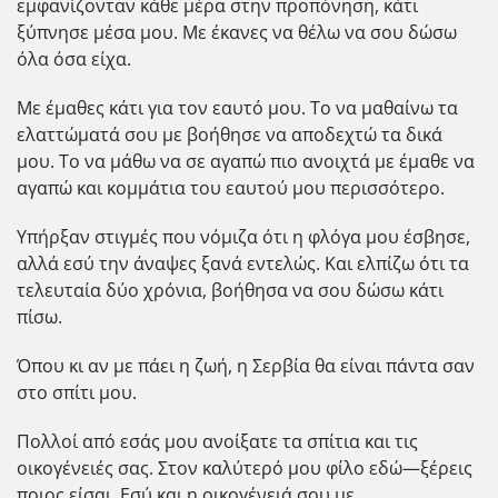
εμφανίζονταν κάθε μέρα στην προπόνηση, κάτι
ξύπνησε μέσα μου. Με έκανες να θέλω να σου δώσω
όλα όσα είχα.
Με έμαθες κάτι για τον εαυτό μου. Το να μαθαίνω τα
ελαττώματά σου με βοήθησε να αποδεχτώ τα δικά
μου. Το να μάθω να σε αγαπώ πιο ανοιχτά με έμαθε να
αγαπώ και κομμάτια του εαυτού μου περισσότερο.
Υπήρξαν στιγμές που νόμιζα ότι η φλόγα μου έσβησε,
αλλά εσύ την άναψες ξανά εντελώς. Και ελπίζω ότι τα
τελευταία δύο χρόνια, βοήθησα να σου δώσω κάτι
πίσω.
Όπου κι αν με πάει η ζωή, η Σερβία θα είναι πάντα σαν
στο σπίτι μου.
Πολλοί από εσάς μου ανοίξατε τα σπίτια και τις
οικογένειές σας. Στον καλύτερό μου φίλο εδώ—ξέρεις
ποιος είσαι. Εσύ και η οικογένειά σου με