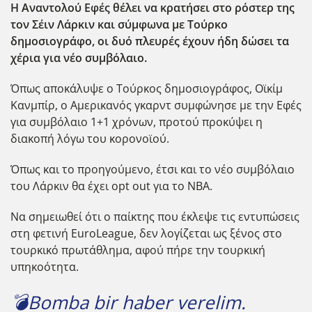
Η Αναντολού Εφές θέλει να κρατήσει στο ρόστερ της
τον Σέιν Λάρκιν και σύμφωνα με Τούρκο
δημοσιογράφο, οι δυό πλευρές έχουν ήδη δώσει τα
χέρια για νέο συμβόλαιο.
Όπως αποκάλυψε ο Τούρκος δημοσιογράφος, Οϊκίμ
Κανμπίρ, ο Αμερικανός γκαρντ συμφώνησε με την Εφές
για συμβόλαιο 1+1 χρόνων, προτού προκύψει η
διακοπή λόγω του κορονοϊού.
Όπως και το προηγούμενο, έτσι και το νέο συμβόλαιο
του Λάρκιν θα έχει opt out για το NBA.
Να σημειωθεί ότι ο παίκτης που έκλεψε τις εντυπώσεις
στη φετινή EuroLeague, δεν λογίζεται ως ξένος στο
τουρκικό πρωτάθλημα, αφού πήρε την τουρκική
υπηκοότητα.
💣Bomba bir haber verelim.